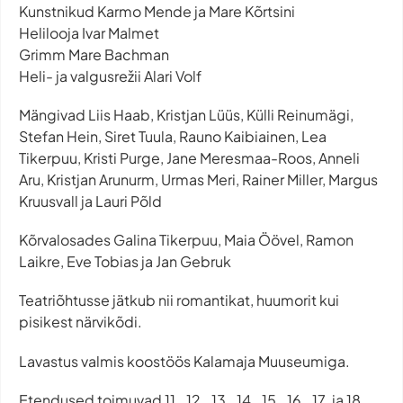
Kunstnikud Karmo Mende ja Mare Kõrtsini
Helilooja Ivar Malmet
Grimm Mare Bachman
Heli- ja valgusrežii Alari Volf
Mängivad Liis Haab, Kristjan Lüüs, Külli Reinumägi,
Stefan Hein, Siret Tuula, Rauno Kaibiainen, Lea
Tikerpuu, Kristi Purge, Jane Meresmaa-Roos, Anneli
Aru, Kristjan Arunurm, Urmas Meri, Rainer Miller, Margus
Kruusvall ja Lauri Põld
Kõrvalosades Galina Tikerpuu, Maia Öövel, Ramon
Laikre, Eve Tobias ja Jan Gebruk
Teatriõhtusse jätkub nii romantikat, huumorit kui
pisikest närvikõdi.
Lavastus valmis koostöös Kalamaja Muuseumiga.
Etendused toimuvad 11., 12., 13., 14. ,15., 16., 17. ja 18.