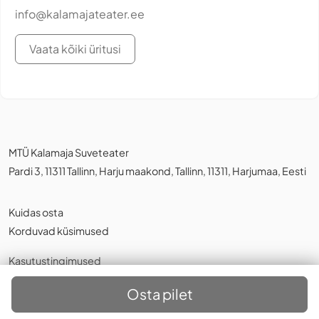
info@kalamajateater.ee
Vaata kõiki üritusi
MTÜ Kalamaja Suveteater
Pardi 3, 11311 Tallinn, Harju maakond, Tallinn, 11311, Harjumaa, Eesti
Kuidas osta
Korduvad küsimused
Kasutustingimused
Privaatsuspoliitika
,
Küpsistest
Osta pilet