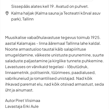
Sissepääs alates kell 19. Avatud on puhvet.
Kalma haljak (Kalma sauna ja Teoteatri kõrval asuv
park), Tallinn
Muusikalise vabaõhulavastuse tegevus toimub 1925.
aastal Kalamajas - linna ääremaal Tallinna lahe kaldal.
Noorte armastusloo taustal käib salapiirituse
smugeldamine, väikeste unistuste purunemine, suurte
saladuste paljastamine ja kirglike tunnete puhkemine.
Lavastuses on värvikaid tegelasi - lõbutüdruk,
linnaametnik, politseinik, tüürimees, paadialused,
vabrikuneiud ja romantilised unistajad. Nad kõik
ihkavad paremat elu, nad kõik otsivad armastust, seda
üht ja ainumast.
Autor Piret Viisimaa
Lavastaja Erki Aule