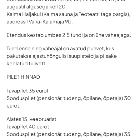
augustil algusega kell 20
Kalma Haljakul (Kalma sauna ja Teoteatri taga pargis),
aadressil Vana-Kalamaja 9b.
Etendus kestab umbes 2,5 tundi ja on ühe vaheajaga.
Tund enne ning vaheajal on avatud puhvet, kus
pakutakse ajastuhõngulisi suupisteid ja piisake
keelatud tulivett.
PILETIHINNAD
Tavapilet 35 eurot
Sooduspilet (pensionär, tudeng, õpilane, õpetaja) 30
eurot.
Alates 15. veebruarist
Tavapilet 40 eurot
Sooduspilet (pensionär, tudeng, õpilane, õpetaja) 35