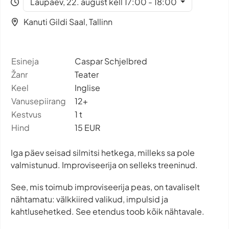
Laupäev, 22. august kell 17:00 - 18:00
Kanuti Gildi Saal, Tallinn
Esineja
Caspar Schjelbred
Žanr
Teater
Keel
Inglise
Vanusepiirang
12+
Kestvus
1 t
Hind
15 EUR
Iga päev seisad silmitsi hetkega, milleks sa pole
valmistunud. Improviseerija on selleks treeninud.
See, mis toimub improviseerija peas, on tavaliselt
nähtamatu: välkkiired valikud, impulsid ja
kahtlusehetked. See etendus toob kõik nähtavale.