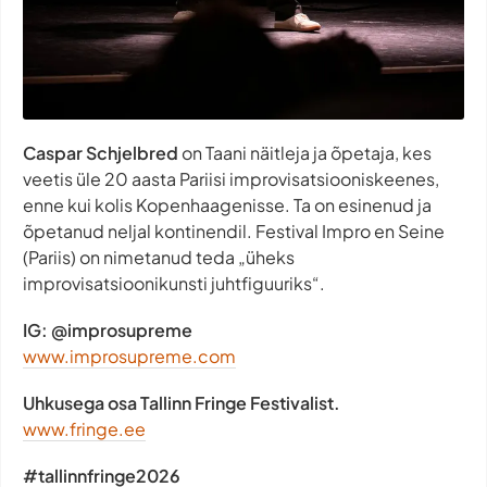
Caspar Schjelbred
on Taani näitleja ja õpetaja, kes
veetis üle 20 aasta Pariisi improvisatsiooniskeenes,
enne kui kolis Kopenhaagenisse. Ta on esinenud ja
õpetanud neljal kontinendil. Festival Impro en Seine
(Pariis) on nimetanud teda „üheks
improvisatsioonikunsti juhtfiguuriks“.
IG: @improsupreme
www.improsupreme.com
Uhkusega osa Tallinn Fringe Festivalist.
www.fringe.ee
#tallinnfringe2026