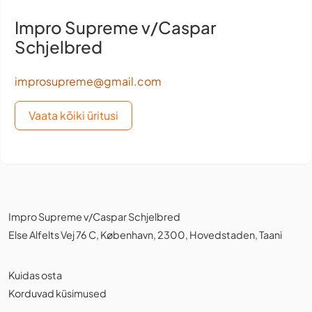
Impro Supreme v/Caspar
Schjelbred
improsupreme@gmail.com
Vaata kõiki üritusi
Impro Supreme v/Caspar Schjelbred
Else Alfelts Vej 76 C, København, 2300, Hovedstaden, Taani
Kuidas osta
Korduvad küsimused