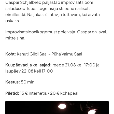
Caspar Schjelbred paljastab improvisatsiooni
saladused, luues tegelasi ja stseene näiliselt
eimillestki. Naljakas, üllatav ja tuttavam, kui arvata
oskaks.
Improvisatsioonikogemust pole vaja. Caspar on laval,
mitte sina.
Koht:
Kanuti Gildi Saal – Püha Vaimu Saal
Kuupäevad ja kellaajad:
reede 21.08 kell 17:00 ja
laupäev 22.08 kell 17:00
Kestus:
50 min
Piletid:
15 € internetis / 20 € kohapeal