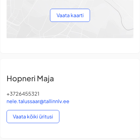
Vaata kaarti
Hopneri Maja
+3726455321
nele.talussaar@tallinnlv.ee
Vaata kõiki üritusi