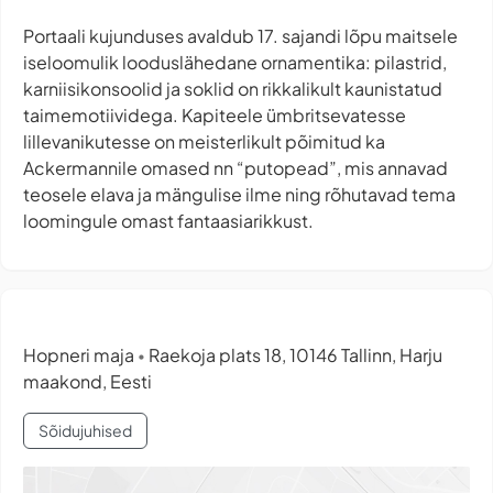
Portaali kujunduses avaldub 17. sajandi lõpu maitsele
iseloomulik looduslähedane ornamentika: pilastrid,
karniisikonsoolid ja soklid on rikkalikult kaunistatud
taimemotiividega. Kapiteele ümbritsevatesse
lillevanikutesse on meisterlikult põimitud ka
Ackermannile omased nn “putopead”, mis annavad
teosele elava ja mängulise ilme ning rõhutavad tema
loomingule omast fantaasiarikkust.
Hopneri maja
Raekoja plats 18, 10146 Tallinn, Harju
•
maakond, Eesti
Sõidujuhised