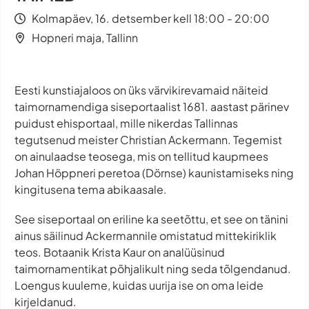
Kolmapäev, 16. detsember kell 18:00 - 20:00
Hopneri maja, Tallinn
Eesti kunstiajaloos on üks värvikirevamaid näiteid
taimornamendiga siseportaalist 1681. aastast pärinev
puidust ehisportaal, mille nikerdas Tallinnas
tegutsenud meister Christian Ackermann. Tegemist
on ainulaadse teosega, mis on tellitud kaupmees
Johan Höppneri peretoa (Dörnse) kaunistamiseks ning
kingitusena tema abikaasale.
See siseportaal on eriline ka seetõttu, et see on tänini
ainus säilinud Ackermannile omistatud mittekiriklik
teos. Botaanik Krista Kaur on analüüsinud
taimornamentikat põhjalikult ning seda tõlgendanud.
Loengus kuuleme, kuidas uurija ise on oma leide
kirjeldanud.