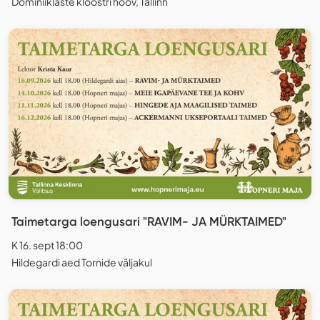
Dominiiklaste kloostri hoov, Tallinn
Taimetarga loengusari "RAVIM- JA MÜRKTAIMED"
K 16. sept 18:00
Hildegardi aed Tornide väljakul