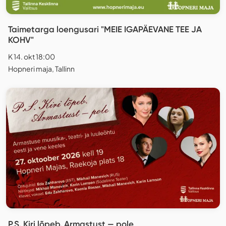
Taimetarga loengusari "MEIE IGAPÄEVANE TEE JA
KOHV"
K 14. okt 18:00
Hopneri maja, Tallinn
P.S. Kiri lõpeb. Armastust — pole