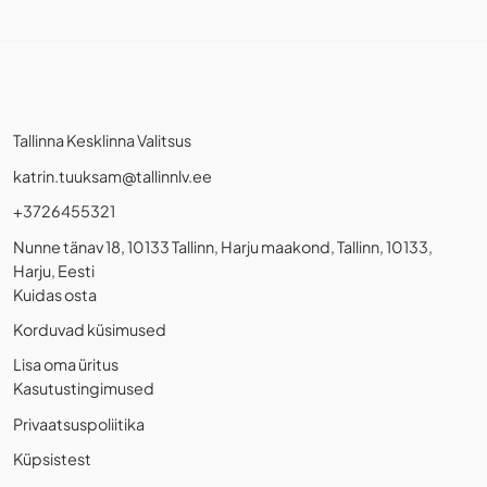
Tallinna Kesklinna Valitsus
katrin.tuuksam@tallinnlv.ee
+3726455321
Nunne tänav 18, 10133 Tallinn, Harju maakond, Tallinn, 10133,
Harju, Eesti
Kuidas osta
Korduvad küsimused
Lisa oma üritus
Kasutustingimused
Privaatsuspoliitika
Küpsistest