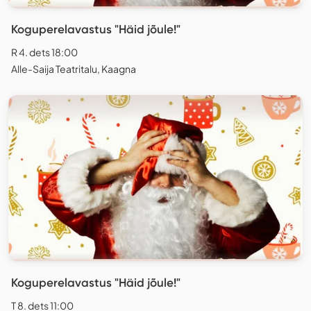
Koguperelavastus "Häid jõule!"
R 4. dets 18:00
Alle-Saija Teatritalu, Kaagna
Koguperelavastus "Häid jõule!"
T 8. dets 11:00