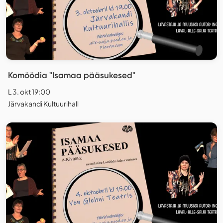
Komöödia "Isamaa pääsukesed"
L 3. okt 19:00
Järvakandi Kultuurihall