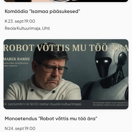
Komöödia "Isamaa pääsukesed"
K 23. sept 19:00
Reola Kultuurimaja, Uhti
Monoetendus "Robot võttis mu töö ära"
N 24. sept 19:00