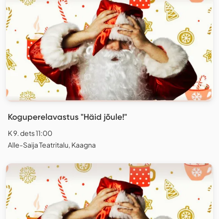
Koguperelavastus "Häid jõule!"
K 9. dets 11:00
Alle-Saija Teatritalu, Kaagna