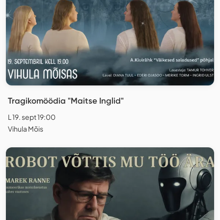
Tragikomöödia "Maitse Inglid"
L 19. sept 19:00
Vihula Mõis