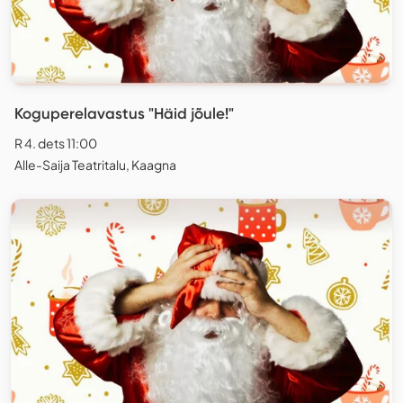
Koguperelavastus "Häid jõule!"
R 4. dets 11:00
Alle-Saija Teatritalu, Kaagna