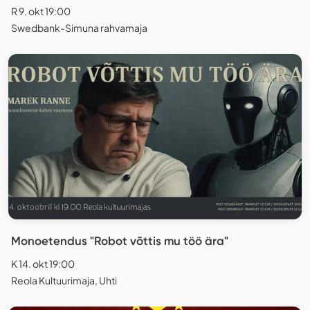
R 9. okt 19:00
Swedbank-Simuna rahvamaja
Monoetendus "Robot võttis mu töö ära"
K 14. okt 19:00
Reola Kultuurimaja, Uhti