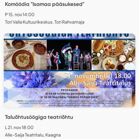
Komöödia "Isamaa pääsukesed"
P 15. nov 14:00
Tori Valla Kultuurikeskus, Tori Rahvamaja
Taluõhtusöögiga teatriõhtu
L 21. nov 18:00
Alle-Saija Teatritalu, Kaagna