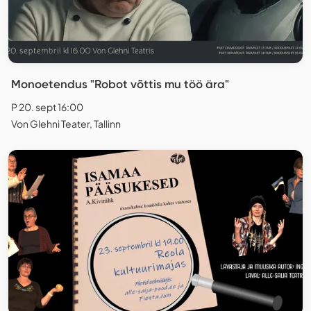
Monoetendus "Robot võttis mu töö ära"
P 20. sept 16:00
Von Glehni Teater, Tallinn