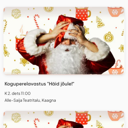
Koguperelavastus "Häid jõule!"
K 2. dets 11:00
Alle-Saija Teatritalu, Kaagna