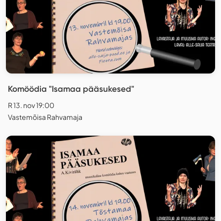
Komöödia "Isamaa pääsukesed"
R 13. nov 19:00
Vastemõisa Rahvamaja