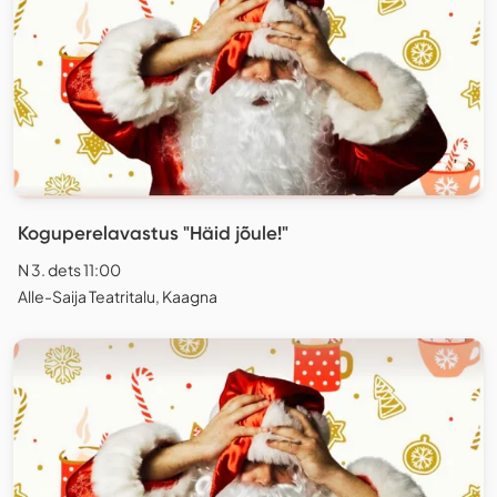
Koguperelavastus "Häid jõule!"
N 3. dets 11:00
Alle-Saija Teatritalu, Kaagna