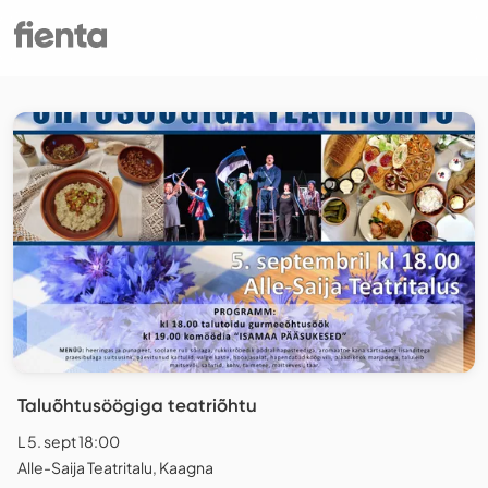
Taluõhtusöögiga teatriõhtu
L 5. sept 18:00
Alle-Saija Teatritalu, Kaagna