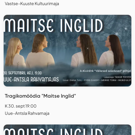
Vastse-Kuuste Kultuurimaja
Tragikomöödia "Maitse Inglid"
K 30. sept 19:00
Uue-Antsla Rahvamaja