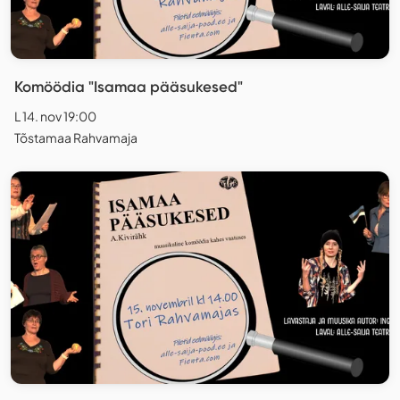
Komöödia "Isamaa pääsukesed"
L 14. nov 19:00
Tõstamaa Rahvamaja