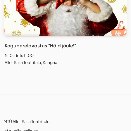
Koguperelavastus "Häid jõule!"
N 10. dets 11:00
Alle-Saija Teatritalu, Kaagna
MTÜ Alle-Saija Teatritalu
info@alle-saija.ee