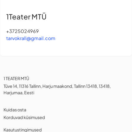
1Teater MTÜ
+3725024969
tarvokrall@gmail.com
1 TEATER MTÜ
Tüve 14, 11316 Tallinn, Harju maakond, Tallinn 13418, 13418,
Harjumaa, Eesti
Kuidas osta
Korduvad küsimused
Kasutustingimused