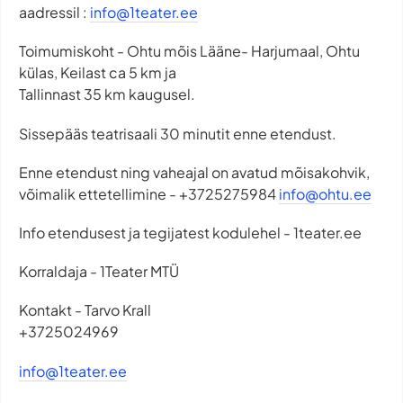
aadressil :
info@1teater.ee
Toimumiskoht - Ohtu mõis Lääne- Harjumaal, Ohtu
külas, Keilast ca 5 km ja
Tallinnast 35 km kaugusel.
Sissepääs teatrisaali 30 minutit enne etendust.
Enne etendust ning vaheajal on avatud mõisakohvik,
võimalik ettetellimine - +3725275984
info@ohtu.ee
Info etendusest ja tegijatest kodulehel - 1teater.ee
Korraldaja - 1Teater MTÜ
Kontakt - Tarvo Krall
+3725024969
info@1teater.ee