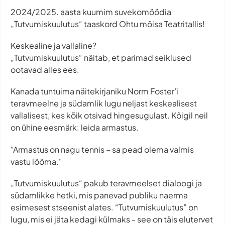
2024/2025. aasta kuumim suvekomöödia
„Tutvumiskuulutus“ taaskord Ohtu mõisa Teatritallis!
Keskealine ja vallaline?
„Tutvumiskuulutus“ näitab, et parimad seiklused
ootavad alles ees.
Kanada tuntuima näitekirjaniku Norm Foster’i
teravmeelne ja südamlik lugu neljast keskealisest
vallalisest, kes kõik otsivad hingesugulast. Kõigil neil
on ühine eesmärk: leida armastus.
"Armastus on nagu tennis – sa pead olema valmis
vastu lööma."
„Tutvumiskuulutus“ pakub teravmeelset dialoogi ja
südamlikke hetki, mis panevad publiku naerma
esimesest stseenist alates. “Tutvumiskuulutus” on
lugu, mis ei jäta kedagi külmaks - see on täis elutervet