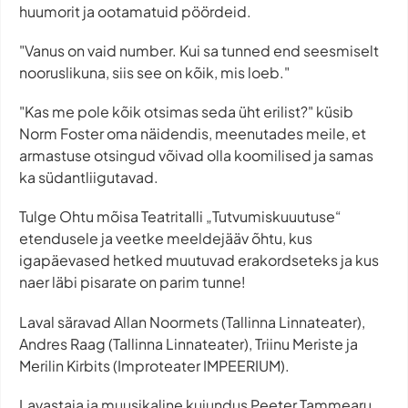
huumorit ja ootamatuid pöördeid.
"Vanus on vaid number. Kui sa tunned end seesmiselt
nooruslikuna, siis see on kõik, mis loeb."
"Kas me pole kõik otsimas seda üht erilist?" küsib
Norm Foster oma näidendis, meenutades meile, et
armastuse otsingud võivad olla koomilised ja samas
ka südantliigutavad.
Tulge Ohtu mõisa Teatritalli „Tutvumiskuuutuse“
etendusele ja veetke meeldejääv õhtu, kus
igapäevased hetked muutuvad erakordseteks ja kus
naer läbi pisarate on parim tunne!
Laval säravad Allan Noormets (Tallinna Linnateater),
Andres Raag (Tallinna Linnateater), Triinu Meriste ja
Merilin Kirbits (Improteater IMPEERIUM).
Lavastaja ja muusikaline kujundus Peeter Tammearu.