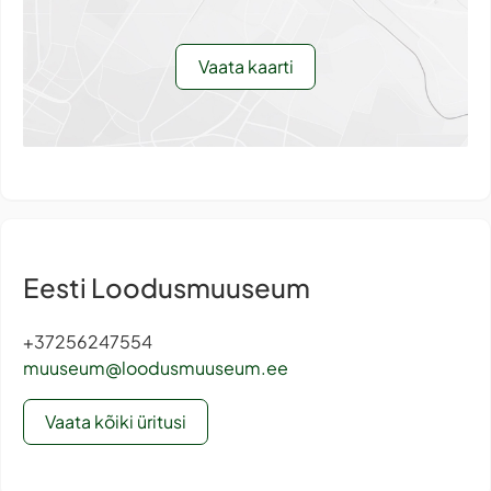
Vaata kaarti
Eesti Loodusmuuseum
+37256247554
muuseum@loodusmuuseum.ee
Vaata kõiki üritusi