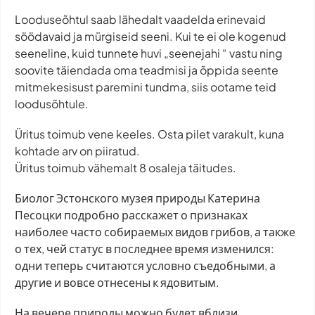
Looduseõhtul saab lähedalt vaadelda erinevaid
söödavaid ja mürgiseid seeni. Kui te ei ole kogenud
seeneline, kuid tunnete huvi „seenejahi “ vastu ning
soovite täiendada oma teadmisi ja õppida seente
mitmekesisust paremini tundma, siis ootame teid
loodusõhtule.
Üritus toimub vene keeles. Osta pilet varakult, kuna
kohtade arv on piiratud.
Üritus toimub vähemalt 8 osaleja täitudes.
Биолог Эстонского музея природы Катерина
Песоцки подробно расскажет о признаках
наиболее часто собираемых видов грибов, а также
о тех, чей статус в последнее время изменился:
одни теперь считаются условно съедобными, а
другие и вовсе отнесены к ядовитым.
На вечере природы можно будет вблизи