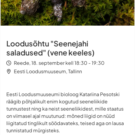
Loodusõhtu "Seenejahi
saladused" (vene keeles)
Reede, 18. september kell 18:30 - 19:30
Eesti Loodusmuuseum, Tallinn
Eesti Loodusmuuseumi bioloog Katariina Pesotski
räägib põhjalikult enim kogutud seeneliikide
tunnustest ning ka neist seeneliikidest, mille staatus
on viimasel ajal muutunud: mõned liigid on nüüd
liigitatud tinglikult söödavateks, teised aga on lausa
tunnistatud mürgisteks.