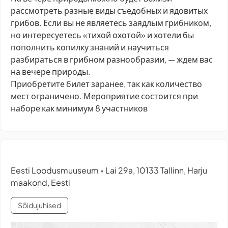
рассмотреть разные виды съедобных и ядовитых
грибов. Если вы не являетесь заядлым грибником,
но интересуетесь «тихой охотой» и хотели бы
пополнить копилку знаний и научиться
разбираться в грибном разнообразии, — ждем вас
на вечере природы.
Приобретите билет заранее, так как количество
мест ограничено. Мероприятие состоится при
наборе как минимум 8 участников
Eesti Loodusmuuseum
Lai 29a, 10133 Tallinn, Harju
•
maakond, Eesti
Sõidujuhised