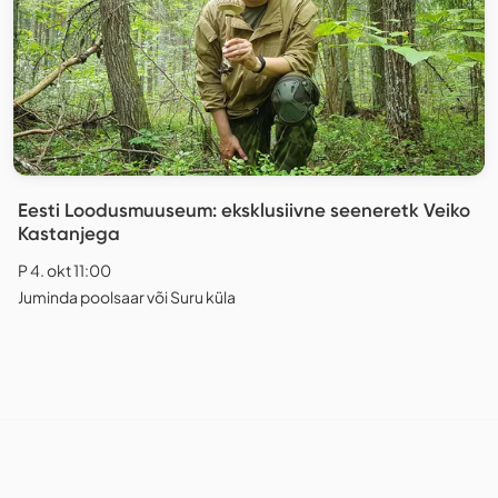
Eesti Loodusmuuseum: eksklusiivne seeneretk Veiko
Kastanjega
P 4. okt 11:00
Juminda poolsaar või Suru küla