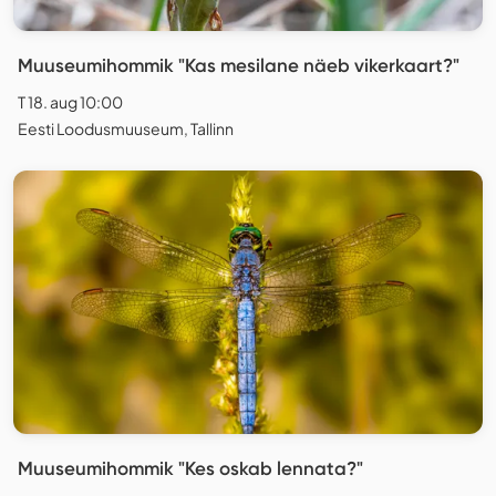
Muuseumihommik "Kas mesilane näeb vikerkaart?"
T 18. aug 10:00
Eesti Loodusmuuseum, Tallinn
Muuseumihommik "Kes oskab lennata?"