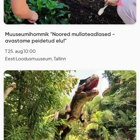
Muuseumihommik "Noored mullateadlased -
avastame peidetud elu!"
T 25. aug 10:00
Eesti Loodusmuuseum, Tallinn