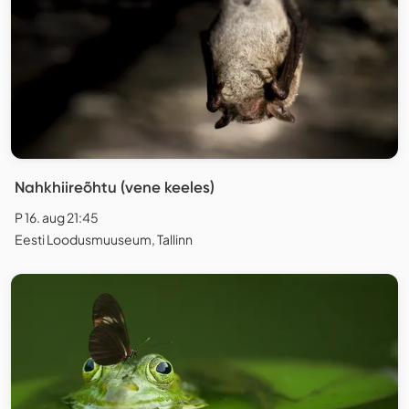
Nahkhiireõhtu (vene keeles)
P 16. aug 21:45
Eesti Loodusmuuseum, Tallinn