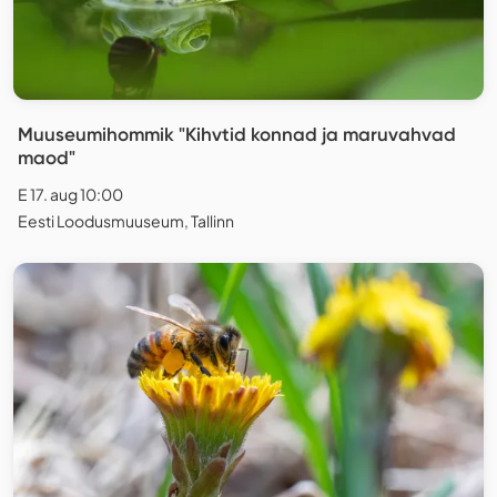
Muuseumihommik "Kihvtid konnad ja maruvahvad
maod"
E 17. aug 10:00
Eesti Loodusmuuseum, Tallinn