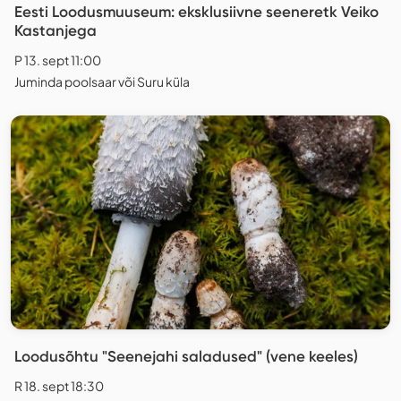
Eesti Loodusmuuseum: eksklusiivne seeneretk Veiko
Kastanjega
P 13. sept 11:00
Juminda poolsaar või Suru küla
Loodusõhtu "Seenejahi saladused" (vene keeles)
R 18. sept 18:30