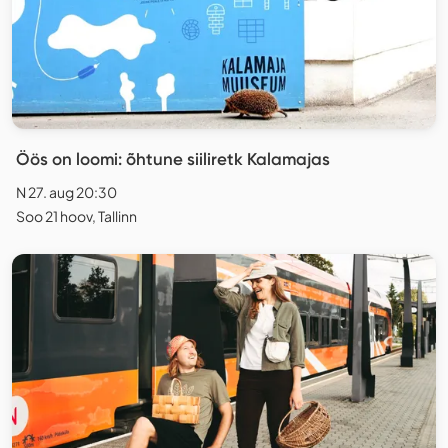
Öös on loomi: õhtune siiliretk Kalamajas
N 27. aug 20:30
Soo 21 hoov, Tallinn