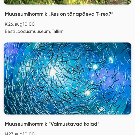
Muuseumihommik „Kes on tänapäeva T-rex?“
K 26. aug 10:00
Eesti Loodusmuuseum, Tallinn
Muuseumihommik “Vaimustavad kalad”
N 27. aug 10:00