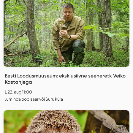
Eesti Loodusmuuseum: eksklusiivne seeneretk Veiko
Kastanjega
L 22. aug 11:00
Juminda poolsaar või Suru küla