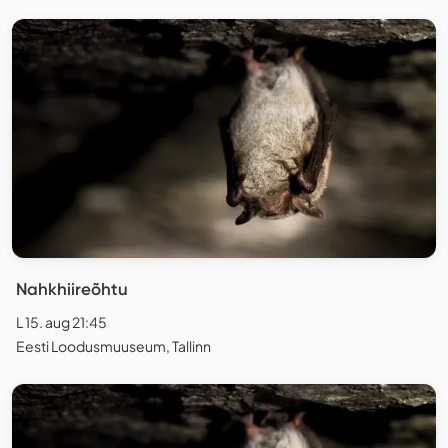
Nahkhiireõhtu
L 15. aug 21:45
Eesti Loodusmuuseum, Tallinn