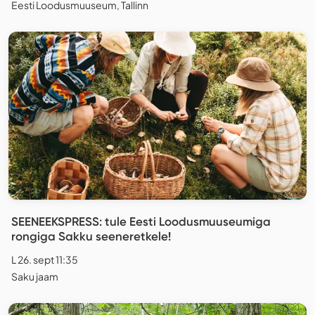
Eesti Loodusmuuseum, Tallinn
SEENEEKSPRESS: tule Eesti Loodusmuuseumiga
rongiga Sakku seeneretkele!
L 26. sept 11:35
Saku jaam