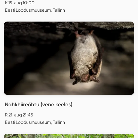
K 19. aug 10:00
Eesti Loodusmuuseum, Tallinn
Nahkhiireõhtu (vene keeles)
R 21. aug 21:45
Eesti Loodusmuuseum, Tallinn