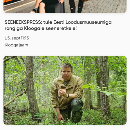
SEENEEKSPRESS: tule Eesti Loodusmuuseumiga
rongiga Kloogale seeneretkele!
L 5. sept 11:15
Klooga jaam