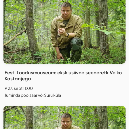
Eesti Loodusmuuseum: eksklusiivne seeneretk Veiko
Kastanjega
P 27. sept 11:00
Juminda poolsaar või Suru küla