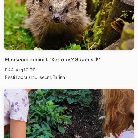
Muuseumihommik "Kes aias? Sõber siil!"
E 24. aug 10:00
Eesti Loodusmuuseum, Tallinn