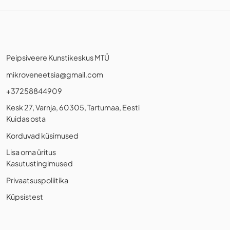
Peipsiveere Kunstikeskus MTÜ
mikroveneetsia@gmail.com
+37258844909
Kesk 27, Varnja, 60305, Tartumaa, Eesti
Kuidas osta
Korduvad küsimused
Lisa oma üritus
Kasutustingimused
Privaatsuspoliitika
Küpsistest