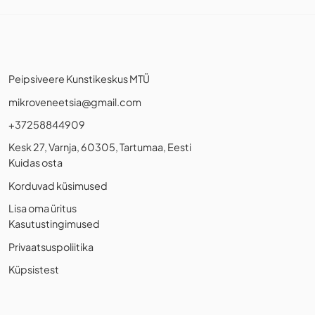
Peipsiveere Kunstikeskus MTÜ
mikroveneetsia@gmail.com
+37258844909
Kesk 27, Varnja, 60305, Tartumaa, Eesti
Kuidas osta
Korduvad küsimused
Lisa oma üritus
Kasutustingimused
Privaatsuspoliitika
Küpsistest