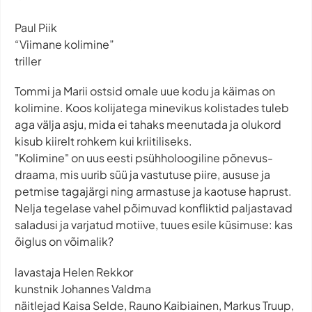
Paul Piik
“Viimane kolimine”
triller
Tommi ja Marii ostsid omale uue kodu ja käimas on
kolimine. Koos kolijatega minevikus kolistades tuleb
aga välja asju, mida ei tahaks meenutada ja olukord
kisub kiirelt rohkem kui kriitiliseks.
"Kolimine" on uus eesti psühholoogiline põnevus-
draama, mis uurib süü ja vastutuse piire, aususe ja
petmise tagajärgi ning armastuse ja kaotuse haprust.
Nelja tegelase vahel põimuvad konfliktid paljastavad
saladusi ja varjatud motiive, tuues esile küsimuse: kas
õiglus on võimalik?
lavastaja Helen Rekkor
kunstnik Johannes Valdma
näitlejad Kaisa Selde, Rauno Kaibiainen, Markus Truup,