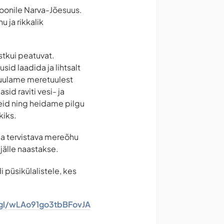
ioonile Narva-Jõesuus.
 ja rikkalik
stkui peatuvat.
id laadida ja lihtsalt
kuulame meretuulest
id raviti vesi- ja
teid ning heidame pilgu
kiks.
a tervistava mereõhu
 jälle naastakse.
 püsikülalistele, kes
.gl/wLAo91go3tbBFovJA