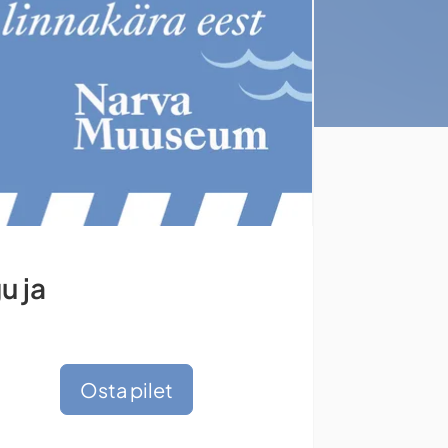
u ja
Osta pilet