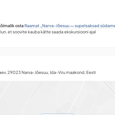
võimalik osta
Raamat „Narva-Jõesuu ― supelsaksad südam
un, et soovite kauba kätte saada ekskursiooni ajal
kaev, 29023 Narva-Jõesuu, Ida-Viru maakond, Eesti