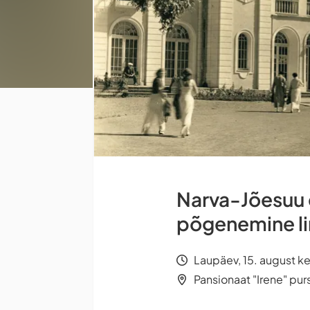
Narva-Jõesuu e
põgenemine li
Laupäev, 15. august ke
Pansionaat "Irene" pu