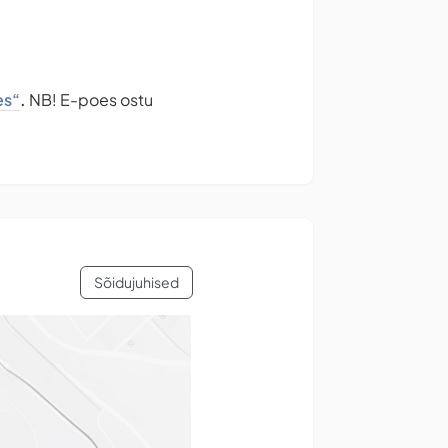
es“
.
NB! E-poes ostu
Sõidujuhised