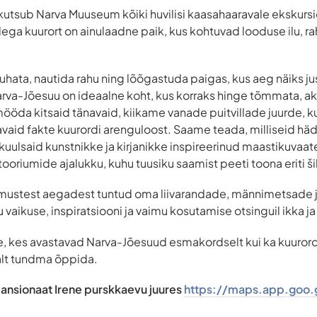
kutsub Narva Muuseum kõiki huvilisi kaasahaaravale ekskurs
ega kuurort on ainulaadne paik, kus kohtuvad looduse ilu, rahu
uhata, nautida rahu ning lõõgastuda paigas, kus aeg näiks ju
va-Jõesuu on ideaalne koht, kus korraks hinge tõmmata, akus
ööda kitsaid tänavaid, kiikame vanade puitvillade juurde, 
vaid fakte kuurordi arenguloost. Saame teada, milliseid hädas
uulsaid kunstnikke ja kirjanikke inspireerinud maastikuvaa
iumide ajalukku, kuhu tuusiku saamist peeti toona eriti ši
mustest aegadest tuntud oma liivarandade, männimetsade j
 vaikuse, inspiratsiooni ja vaimu kosutamise otsinguil ikka ja
le, kes avastavad Narva-Jõesuud esmakordselt kui ka kuurordi
alt tundma õppida.
ansionaat Irene purskkaevu juures
https://maps.app.goo