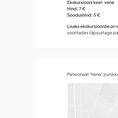
Ekskursiooni keel: vene
Hind: 7 €
Soodushind: 5 €
Lisaks ekskursioonile on 
sooritades täpsustage pal
Pansionaat "Irene" pursk