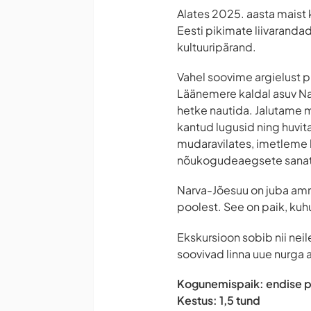
Alates 2025. aasta maist 
Eesti pikimate liivarandad
kultuuripärand.
Vahel soovime argielust p
Läänemere kaldal asuv Nar
hetke nautida. Jalutame m
kantud lugusid ning huvita
mudaravilates, imetleme k
nõukogudeaegsete sanatoor
Narva-Jõesuu on juba am
poolest. See on paik, kuhu
Ekskursioon sobib nii nei
soovivad linna uue nurga 
Kogunemispaik: endise p
Kestus: 1,5 tund