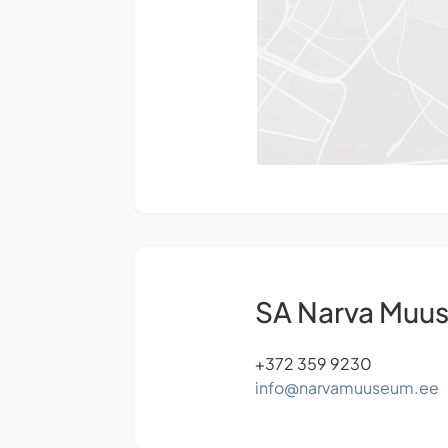
SA Narva Muu
+372 359 9230
info@narvamuuseum.ee