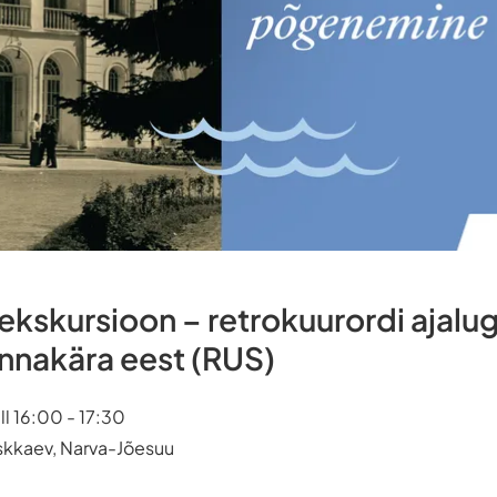
kskursioon – retrokuurordi ajalug
nnakära eest (RUS)
ll 16:00 - 17:30
rskkaev, Narva-Jõesuu