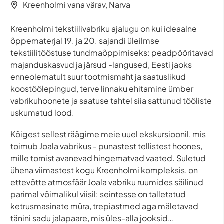
Kreenholmi vana värav, Narva
Kreenholmi tekstiilivabriku ajalugu on kui ideaalne
õppematerjal 19. ja 20. sajandi üleilmse
tekstiilitööstuse tundmaõppimiseks: peadpööritavad
majanduskasvud ja järsud -langused, Eesti jaoks
enneolematult suur tootmismaht ja saatuslikud
koostöölepingud, terve linnaku ehitamine ümber
vabrikuhoonete ja saatuse tahtel siia sattunud tööliste
uskumatud lood.
Kõigest sellest räägime meie uuel ekskursioonil, mis
toimub Joala vabrikus - punastest tellistest hoones,
mille tornist avanevad hingematvad vaated. Suletud
ühena viimastest kogu Kreenholmi kompleksis, on
ettevõtte atmosfäär Joala vabriku ruumides säilinud
parimal võimalikul viisil: seintesse on talletatud
ketrusmasinate müra, trepiastmed aga mäletavad
tänini sadu jalapaare, mis üles-alla jooksid…