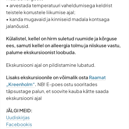
• arvestada temperatuuri vaheldumisega keldrist
teistele korrustele liikumise ajal;
• kanda mugavaid ja kinniseid madala kontsaga
jalanõusid.
Külalistel, kellel on hirm suletud ruumide ja kõrguse
ees, samuti kellel on alleergia tolmu ja niiskuse vastu,
palume ekskursioonist loobuda.
Ekskursiooni ajal on pildistamine lubatud.
Lisaks ekskursioonile on võimalik osta
Raamat
„Kreenholm“
.
NB! E-poes ostu sooritades
täpsustage palun, et soovite kauba kätte saada
ekskursiooni ajal
JÄLGI MEID:
Uudiskirjas
Facebookis