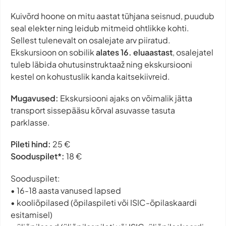
Kuivõrd hoone on mitu aastat tühjana seisnud, puudub
seal elekter ning leidub mitmeid ohtlikke kohti.
Sellest tulenevalt on osalejate arv piiratud.
Ekskursioon on sobilik
alates 16. eluaastast
, osalejatel
tuleb läbida ohutusinstruktaaž ning ekskursiooni
kestel on kohustuslik kanda kaitsekiivreid.
Mugavused:
Ekskursiooni ajaks on võimalik jätta
transport sissepääsu kõrval asuvasse tasuta
parklasse.
Pileti hind:
25 €
Sooduspilet*:
18 €
Sooduspilet:
• 16-18 aasta vanused lapsed
• kooliõpilased (õpilaspileti või ISIC-õpilaskaardi
esitamisel)