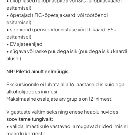
• üliõpilased (üliõpilaspileti või ISIC-üliõpilaskaardi
esitamisel)
• õpetajad (ITIC-õpetajakaardi või töötõendi
esitamisel)
• seeniorid (pensionitunnistuse või ID-kaardi 65+
esitamisel)
• EV ajateenijad
• sügava või raske puudega isik (puudega isiku kaardi
alusel)
NB! Piletid ainult eelmüügis.
Ekskursioonile ei lubata alla 16-aastaseid isikuid ega
alkoholijoobes inimesi.
Maksimaalne osalejate arv grupis on 12 inimest.
Vigastuste vältimiseks ning enese heaolu huvides
soovitame tungivalt:
• valida ilmastikule vastavad ja mugavad riided, mis ei
määrdu kergesti;