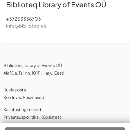
Biblioteq Library of Events OÜ
+37253338703
info@biblioteq.ee
Biblioteq Library of Events OÜ
Aia 10a, Tallinn, 10111, Harju, Eesti
Kuidas osta
Korduvad küsimused
Kasutustingimused
Privaatsuspoliitika
,
Küpsistest
Eesti