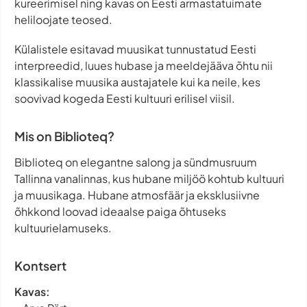
kureerimisel ning kavas on Eesti armastatuimate
heliloojate teosed.
Külalistele esitavad muusikat tunnustatud Eesti
interpreedid, luues hubase ja meeldejääva õhtu nii
klassikalise muusika austajatele kui ka neile, kes
soovivad kogeda Eesti kultuuri erilisel viisil.
Mis on Biblioteq?
Biblioteq on elegantne salong ja sündmusruum
Tallinna vanalinnas, kus hubane miljöö kohtub kultuuri
ja muusikaga. Hubane atmosfäär ja eksklusiivne
õhkkond loovad ideaalse paiga õhtuseks
kultuurielamuseks.
Kontsert
Kavas: