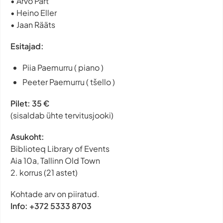
• Arvo Pärt
• Heino Eller
• Jaan Rääts
Esitajad:
Piia Paemurru ( piano )
Peeter Paemurru ( tšello )
Pilet: 35 €
(sisaldab ühte tervitusjooki)
Asukoht:
Biblioteq Library of Events
Aia 10a, Tallinn Old Town
2. korrus (21 astet)
Kohtade arv on piiratud.
Info: +372 5333 8703