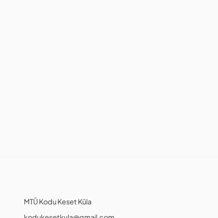
MTÜ Kodu Keset Küla
kodukesetkyla@gmail.com