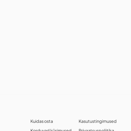
Kuidas osta
Kasutustingimused
Korduvad küsimused
Privaatsuspoliitika