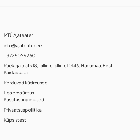
MTÜ Ajateater
info@ajateater.ee
+3725029260
Raekoja plats 18, Tallinn, Tallinn, 10146, Harjumaa, Eesti
Kuidas osta
Korduvad küsimused
Lisa oma üritus
Kasutustingimused
Privaatsuspoliitika
Küpsistest