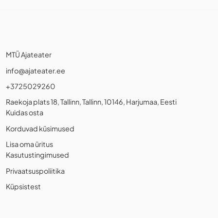
MTÜ Ajateater
info@ajateater.ee
+3725029260
Raekoja plats 18, Tallinn, Tallinn, 10146, Harjumaa, Eesti
Kuidas osta
Korduvad küsimused
Lisa oma üritus
Kasutustingimused
Privaatsuspoliitika
Küpsistest