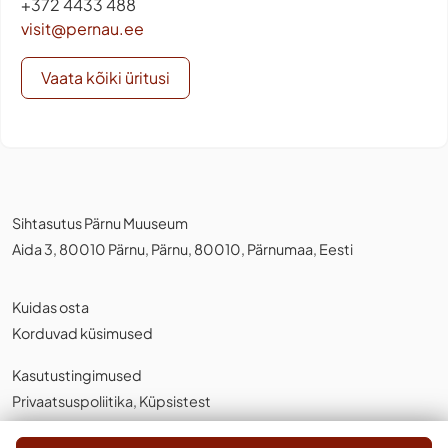
+372 4433 488
visit@pernau.ee
Vaata kõiki üritusi
Sihtasutus Pärnu Muuseum
Aida 3, 80010 Pärnu, Pärnu, 80010, Pärnumaa, Eesti
Kuidas osta
Korduvad küsimused
Kasutustingimused
Privaatsuspoliitika
,
Küpsistest
Eesti