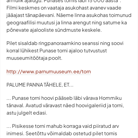
armulik ajalugu. Punases tornis läbi 15 000 aasta".
Filmi keskmes on vaataja asukohast avanev vaade
jääajast tänapäevani. Näeme linna asukohas toimunud
geograafilisi muutusi ja linna arengut ning satume ka
põnevate ajalooliste sündmuste keskele.
Pilet sisaldab ringpanoraamkino seanssi ning soovi
korral lühikest Punase torni ajaloo tutvustust
muuseumitöötaja poolt.
http://www.parnumuuseum.ee/torn
PALUME PANNA TÄHELE, ET...
... Punase torni hoovi pääseb läbi värava Hommiku
tänaval. Avatud väravast näed hoovigaleriid ja torni,
astu julgelt edasi.
... Pisikesse torni mahub korraga vaid piiratud arv
inimesi. Seetõttu võimaldab ostetud pilet tornis