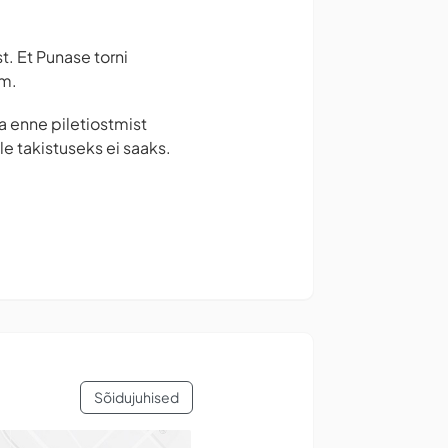
t. Et Punase torni
mm.
la enne piletiostmist
e takistuseks ei saaks.
Sõidujuhised