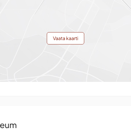
Vaata kaarti
seum