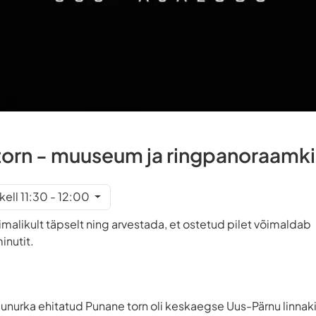
torn - muuseum ja ringpanoraamk
kell 11:30 - 12:00
imalikult täpselt ning arvestada, et ostetud pilet võimaldab
inutit.
agunurka ehitatud Punane torn oli keskaegse Uus-Pärnu linnak