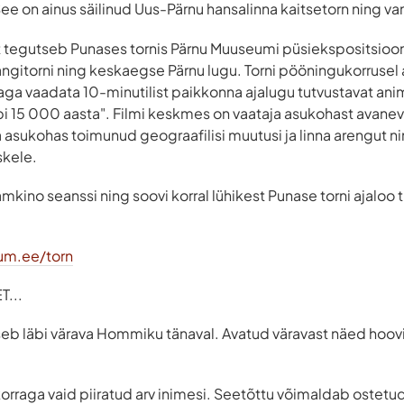
e on ainus säilinud Uus-Pärnu hansalinna kaitsetorn ning van
 tegutseb Punases tornis Pärnu Muuseumi püsiekspositsiooni 
ngitorni ning keskaegse Pärnu lugu. Torni pööningukorrusel
a vaadata 10-minutilist paikkonna ajalugu tutvustavat anim
äbi 15 000 aasta". Filmi keskmes on vaataja asukohast avanev
 asukohas toimunud geograafilisi muutusi ja linna arengut 
skele.
mkino seanssi ning soovi korral lühikest Punase torni ajaloo 
um.ee/torn
...
seb läbi värava Hommiku tänaval. Avatud väravast näed hooviga
korraga vaid piiratud arv inimesi. Seetõttu võimaldab ostetud 