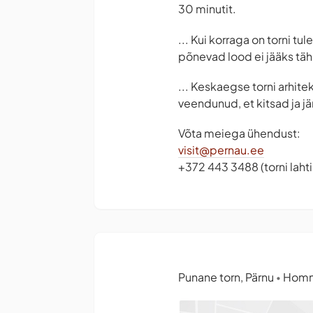
30 minutit.
... Kui korraga on torni t
põnevad lood ei jääks tä
... Keskaegse torni arhite
veendunud, et kitsad ja j
Võta meiega ühendust:
visit@pernau.ee
+372 443 3488 (torni lah
Punane torn, Pärnu
Hommi
•