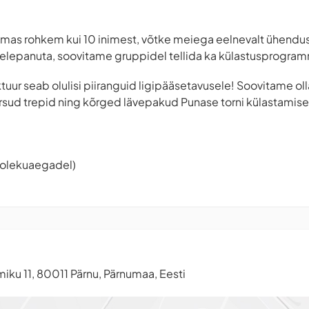
ulemas rohkem kui 10 inimest, võtke meiega eelnevalt ühendus
helepanuta, soovitame gruppidel tellida ka külastusprogra
ktuur seab olulisi piiranguid ligipääsetavusele! Soovitame ol
ärsud trepid ning kõrged lävepakud Punase torni külastamisel
tiolekuaegadel)
ku 11, 80011 Pärnu, Pärnumaa, Eesti