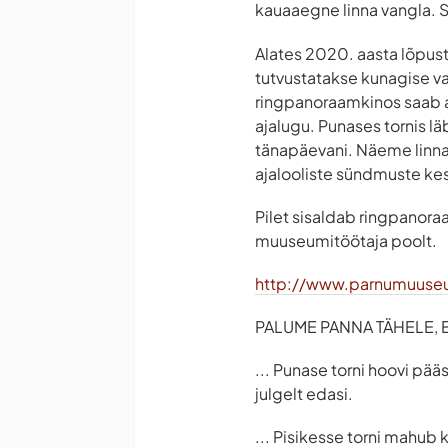
kauaaegne linna vangla. Se
Alates 2020. aasta lõpust
tutvustatakse kunagise va
ringpanoraamkinos saab ag
ajalugu. Punases tornis l
tänapäevani. Näeme linna
ajalooliste sündmuste ke
Pilet sisaldab ringpanoraa
muuseumitöötaja poolt.
http://www.parnumuuse
PALUME PANNA TÄHELE, ET
... Punase torni hoovi pää
julgelt edasi.
... Pisikesse torni mahub 