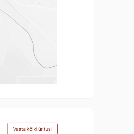
Vaata kõiki üritusi