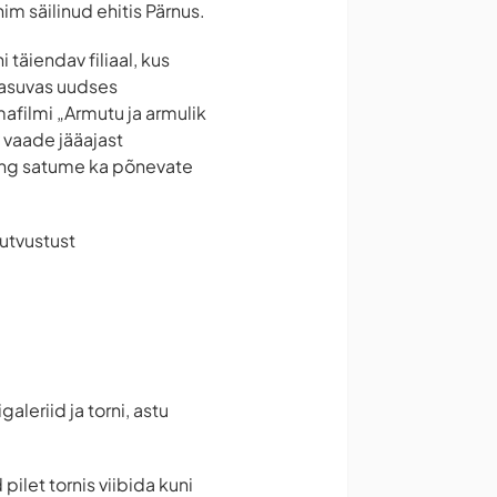
im säilinud ehitis Pärnus.
täiendav filiaal, kus
 asuvas uudses
afilmi „Armutu ja armulik
 vaade jääajast
ning satume ka põnevate
tutvustust
leriid ja torni, astu
pilet tornis viibida kuni