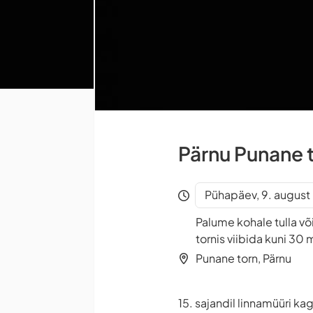
Pärnu Punane 
Pühapäev, 9. august 
Palume kohale tulla võ
tornis viibida kuni 30 m
Punane torn, Pärnu
15. sajandil linnamüüri k