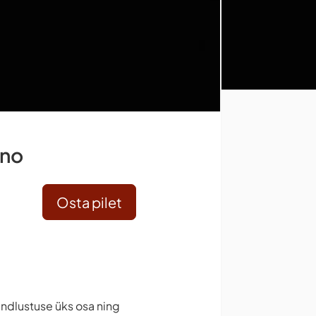
ino
Osta pilet
indlustuse üks osa ning