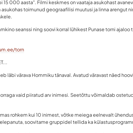
äbi 15 000 aasta". Filmi keskmes on vaataja asukohast avanev
 asukohas toimunud geograafilisi muutusi ja linna arengut 
skele.
mkino seanssi ning soovi korral lühikest Punase torni ajaloo 
um.ee/torn
...
seb läbi värava Hommiku tänaval. Avatud väravast näed hooviga
korraga vaid piiratud arv inimesi. Seetõttu võimaldab ostetud 
ulemas rohkem kui 10 inimest, võtke meiega eelnevalt ühendus
helepanuta, soovitame gruppidel tellida ka külastusprogra