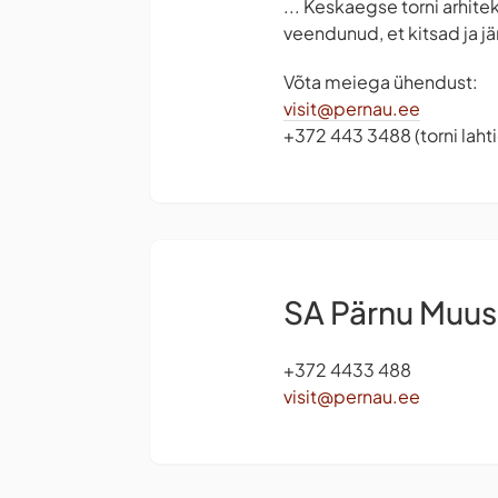
... Keskaegse torni arhite
veendunud, et kitsad ja j
Võta meiega ühendust:
visit@pernau.ee
+372 443 3488 (torni lah
SA Pärnu Muu
+372 4433 488
visit@pernau.ee