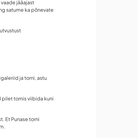
 vaade jääajast
ning satume ka põnevate
tutvustust
leriid ja torni, astu
pilet tornis viibida kuni
t. Et Punase torni
mm.