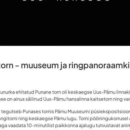
torn - muuseum ja ringpanoraamk
agunurka ehitatud Punane torn oli keskaegse Uus-Pärnu linnak
e on ainus säilinud Uus-Pärnu hansalinna kaitsetorn ning van
 tegutseb Punases tornis Pärnu Muuseumi püsiekspositsiooni 
ngitorni ning keskaegse Pärnu lugu. Torni pööningukorrusel
a vaadata 10-minutilist paikkonna ajalugu tutvustavat anim