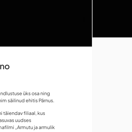
ino
indlustuse üks osa ning
im säilinud ehitis Pärnus.
täiendav filiaal, kus
 asuvas uudses
afilmi „Armutu ja armulik