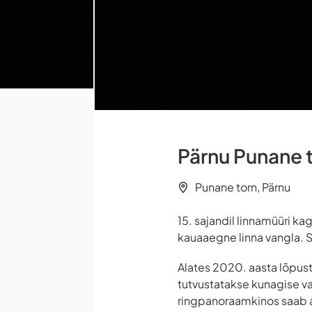
Pärnu Punane 
Punane torn, Pärnu
15. sajandil linnamüüri k
kauaaegne linna vangla. Se
Alates 2020. aasta lõpust
tutvustatakse kunagise va
ringpanoraamkinos saab ag