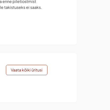
la enne piletiostmist
e takistuseks ei saaks.
Vaata kõiki üritusi