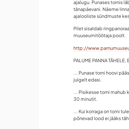
ajalugu. Punases tornis l
tänapäevani. Näeme linna
ajalooliste sündmuste ke
Pilet sisaldab ringpanoraa
muuseumitöötaja poolt.
http://www.parnumuuse
PALUME PANNA TÄHELE, ET
... Punase torni hoovi pää
julgelt edasi.
... Pisikesse torni mahub 
30 minutit.
... Kui korraga on torni t
põnevad lood ei jääks tä