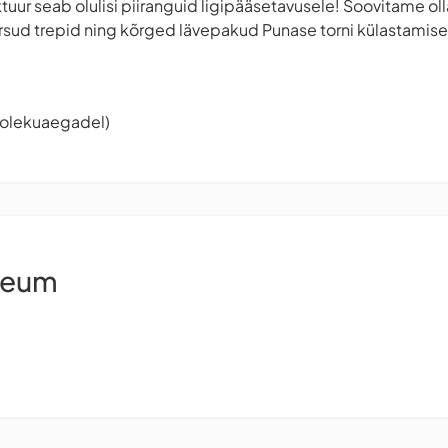
ktuur seab olulisi piiranguid ligipääsetavusele! Soovitame ol
ärsud trepid ning kõrged lävepakud Punase torni külastamisel
tiolekuaegadel)
seum