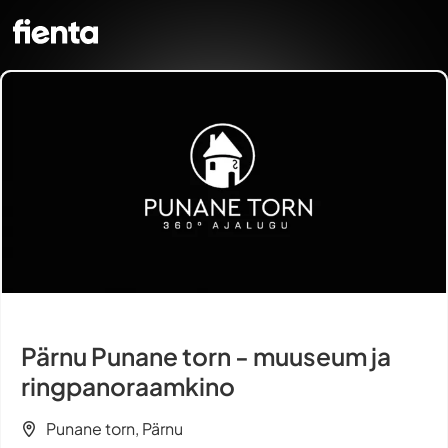
Pärnu Punane torn - muuseum ja
ringpanoraamkino
Punane torn, Pärnu