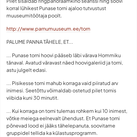
Pilet sisaldab ringpanoraamkino seanssi ning soovi
korral lühikest Punase torni ajaloo tutvustust
muuseumitöötaja poolt.
http://www.parnumuuseum.ee/torn
PALUME PANNA TÄHELE, ET...
... Punase torni hoovi pääseb läbi värava Hommiku
tänaval. Avatud väravast näed hoovigaleriid ja torni,
astu julgelt edasi.
... Pisikesse torni mahub korraga vaid piiratud arv
inimesi. Seetõttu võimaldab ostetud pilet tornis
viibida kuni 30 minutit.
... Kui korraga on torni tulemas rohkem kui 10 inimest,
võtke meiega eelnevalt ühendust. Et Punase torni
põnevad lood ei jääks tähelepanuta, soovitame
gruppidel tellida ka külastusprogramm.