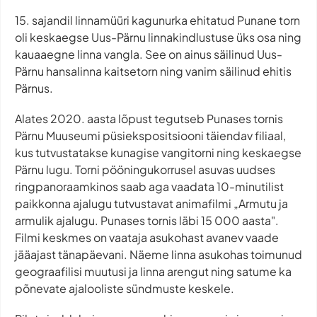
15. sajandil linnamüüri kagunurka ehitatud Punane torn
oli keskaegse Uus-Pärnu linnakindlustuse üks osa ning
kauaaegne linna vangla. See on ainus säilinud Uus-
Pärnu hansalinna kaitsetorn ning vanim säilinud ehitis
Pärnus.
Alates 2020. aasta lõpust tegutseb Punases tornis
Pärnu Muuseumi püsiekspositsiooni täiendav filiaal,
kus tutvustatakse kunagise vangitorni ning keskaegse
Pärnu lugu. Torni pööningukorrusel asuvas uudses
ringpanoraamkinos saab aga vaadata 10-minutilist
paikkonna ajalugu tutvustavat animafilmi „Armutu ja
armulik ajalugu. Punases tornis läbi 15 000 aasta".
Filmi keskmes on vaataja asukohast avanev vaade
jääajast tänapäevani. Näeme linna asukohas toimunud
geograafilisi muutusi ja linna arengut ning satume ka
põnevate ajalooliste sündmuste keskele.