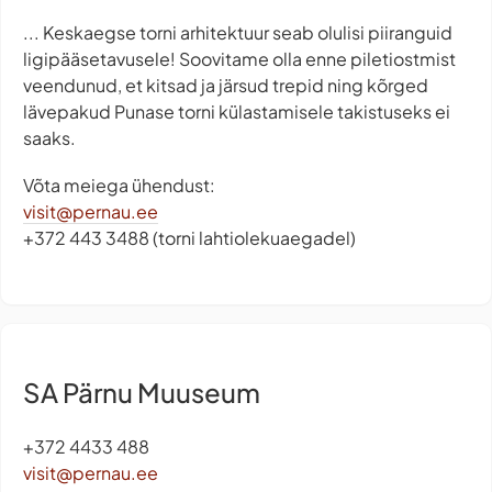
... Keskaegse torni arhitektuur seab olulisi piiranguid
ligipääsetavusele! Soovitame olla enne piletiostmist
veendunud, et kitsad ja järsud trepid ning kõrged
lävepakud Punase torni külastamisele takistuseks ei
saaks.
Võta meiega ühendust:
visit@pernau.ee
+372 443 3488 (torni lahtiolekuaegadel)
SA Pärnu Muuseum
+372 4433 488
visit@pernau.ee