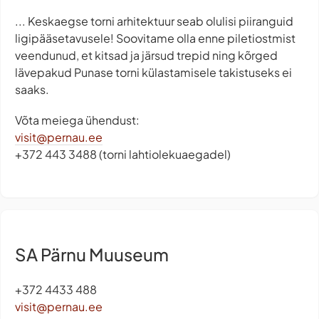
... Keskaegse torni arhitektuur seab olulisi piiranguid
ligipääsetavusele! Soovitame olla enne piletiostmist
veendunud, et kitsad ja järsud trepid ning kõrged
lävepakud Punase torni külastamisele takistuseks ei
saaks.
Võta meiega ühendust:
visit@pernau.ee
+372 443 3488 (torni lahtiolekuaegadel)
SA Pärnu Muuseum
+372 4433 488
visit@pernau.ee