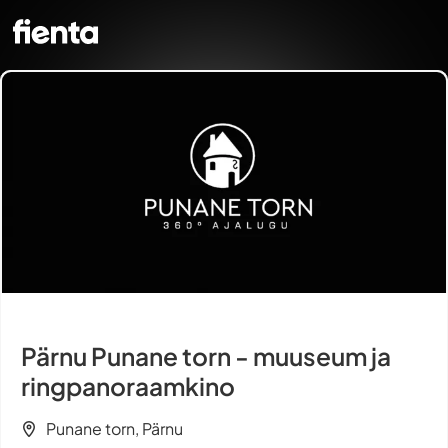
Pärnu Punane torn - muuseum ja
ringpanoraamkino
Punane torn, Pärnu