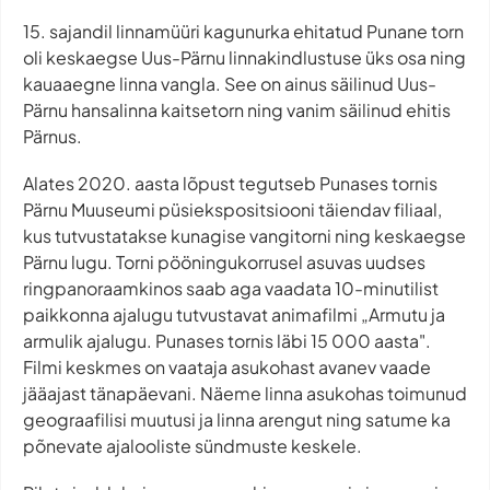
15. sajandil linnamüüri kagunurka ehitatud Punane torn
oli keskaegse Uus-Pärnu linnakindlustuse üks osa ning
kauaaegne linna vangla. See on ainus säilinud Uus-
Pärnu hansalinna kaitsetorn ning vanim säilinud ehitis
Pärnus.
Alates 2020. aasta lõpust tegutseb Punases tornis
Pärnu Muuseumi püsiekspositsiooni täiendav filiaal,
kus tutvustatakse kunagise vangitorni ning keskaegse
Pärnu lugu. Torni pööningukorrusel asuvas uudses
ringpanoraamkinos saab aga vaadata 10-minutilist
paikkonna ajalugu tutvustavat animafilmi „Armutu ja
armulik ajalugu. Punases tornis läbi 15 000 aasta".
Filmi keskmes on vaataja asukohast avanev vaade
jääajast tänapäevani. Näeme linna asukohas toimunud
geograafilisi muutusi ja linna arengut ning satume ka
põnevate ajalooliste sündmuste keskele.