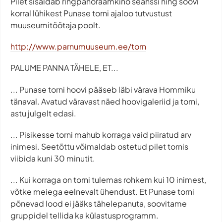
Pilet sisaldab ringpanoraamkino seanssi ning soovi
korral lühikest Punase torni ajaloo tutvustust
muuseumitöötaja poolt.
http://www.parnumuuseum.ee/torn
PALUME PANNA TÄHELE, ET...
... Punase torni hoovi pääseb läbi värava Hommiku
tänaval. Avatud väravast näed hoovigaleriid ja torni,
astu julgelt edasi.
... Pisikesse torni mahub korraga vaid piiratud arv
inimesi. Seetõttu võimaldab ostetud pilet tornis
viibida kuni 30 minutit.
... Kui korraga on torni tulemas rohkem kui 10 inimest,
võtke meiega eelnevalt ühendust. Et Punase torni
põnevad lood ei jääks tähelepanuta, soovitame
gruppidel tellida ka külastusprogramm.