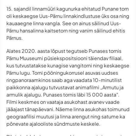
15. sajandil linnamüüri kagunurka ehitatud Punane torn
oli keskaegse Uus-Pärnu linnakindlustuse üks osa ning
kauaaegne linna vangla. See on ainus säilinud Uus-
Pärnu hansalinna kaitsetorn ning vanim säilinud ehitis
Pärnus.
Alates 2020. aasta lõpust tegutseb Punases tornis
Pärnu Muuseumi püsiekspositsiooni täiendav filiaal,
kus tutvustatakse kunagise vangitorni ning keskaegse
Pärnu lugu. Torni pööningukorrusel asuvas uudses
ringpanoraamkinos saab aga vaadata 10-minutilist
paikkonna ajalugu tutvustavat animafilmi „Armutu ja
armulik ajalugu. Punases tornis läbi 15 000 aasta".
Filmi keskmes on vaataja asukohast avanev vaade
jääajast tänapäevani. Näeme linna asukohas toimunud
geograafilisi muutusi ja linna arengut ning satume ka
põnevate ajalooliste sündmuste keskele.