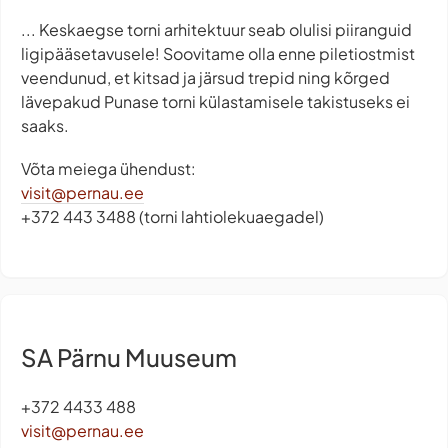
... Keskaegse torni arhitektuur seab olulisi piiranguid
ligipääsetavusele! Soovitame olla enne piletiostmist
veendunud, et kitsad ja järsud trepid ning kõrged
lävepakud Punase torni külastamisele takistuseks ei
saaks.
Võta meiega ühendust:
visit@pernau.ee
+372 443 3488 (torni lahtiolekuaegadel)
SA Pärnu Muuseum
+372 4433 488
visit@pernau.ee