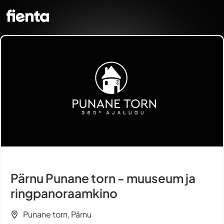
Pärnu Punane torn - muuseum ja
ringpanoraamkino
Punane torn, Pärnu