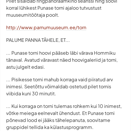
Pilet sisaldab ringpanoraamkino seanssi ning soovi
korral lühikest Punase torni ajaloo tutvustust
muuseumitöötaja poolt.
http://www.parnumuuseum.ee/torn
PALUME PANNA TÄHELE, ET...
... Punase torni hoovi pääseb läbi värava Hommiku
tänaval. Avatud väravast näed hoovigaleriid ja torni,
astu julgelt edasi.
... Pisikesse torni mahub korraga vaid piiratud arv
inimesi. Seetõttu võimaldab ostetud pilet tornis
viibida kuni 30 minutit.
... Kui korraga on torni tulemas rohkem kui 10 inimest,
võtke meiega eelnevalt ühendust. Et Punase torni
põnevad lood ei jääks tähelepanuta, soovitame
gruppidel tellida ka külastusprogramm.