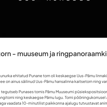
torn - muuseum ja ringpanoraamk
agunurka ehitatud Punane torn oli keskaegse Uus-Pärnu linnak
e on ainus säilinud Uus-Pärnu hansalinna kaitsetorn ning van
 tegutseb Punases tornis Pärnu Muuseumi püsiekspositsiooni 
ngitorni ning keskaegse Pärnu lugu. Torni pööningukorrusel
a vaadata 10-minutilist paikkonna ajalugu tutvustavat anim