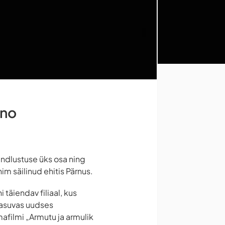
ino
indlustuse üks osa ning
im säilinud ehitis Pärnus.
täiendav filiaal, kus
 asuvas uudses
afilmi „Armutu ja armulik