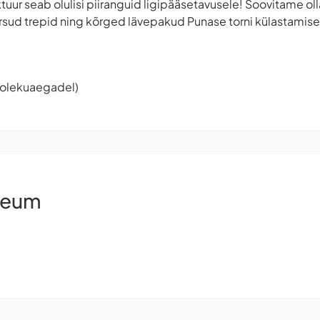
ktuur seab olulisi piiranguid ligipääsetavusele! Soovitame ol
ärsud trepid ning kõrged lävepakud Punase torni külastamisel
tiolekuaegadel)
seum