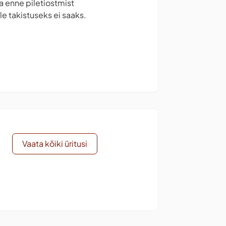
la enne piletiostmist
e takistuseks ei saaks.
Vaata kõiki üritusi