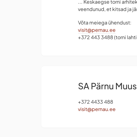
... Keskaegse torni arhite
veendunud, et kitsad ja j
Võta meiega ühendust:
visit@pernau.ee
+372 443 3488 (torni lah
SA Pärnu Muu
+372 4433 488
visit@pernau.ee