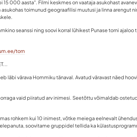
äbi 15 000 aasta". Filmi keskmes on vaataja asukohast avanev
 asukohas toimunud geograafilisi muutusi ja linna arengut 
skele.
mkino seanssi ning soovi korral lühikest Punase torni ajaloo 
um.ee/torn
...
seb läbi värava Hommiku tänaval. Avatud väravast näed hooviga
korraga vaid piiratud arv inimesi. Seetõttu võimaldab ostetud 
ulemas rohkem kui 10 inimest, võtke meiega eelnevalt ühendus
helepanuta, soovitame gruppidel tellida ka külastusprogra