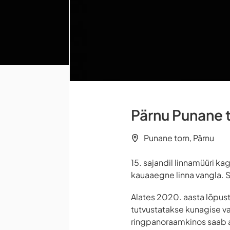
Pärnu Punane 
Punane torn, Pärnu
15. sajandil linnamüüri k
kauaaegne linna vangla. Se
Alates 2020. aasta lõpust
tutvustatakse kunagise va
ringpanoraamkinos saab ag