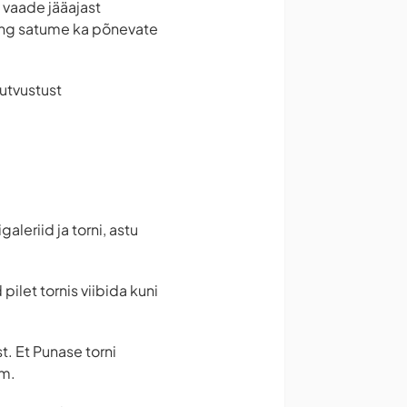
 vaade jääajast
ning satume ka põnevate
tutvustust
leriid ja torni, astu
pilet tornis viibida kuni
t. Et Punase torni
mm.