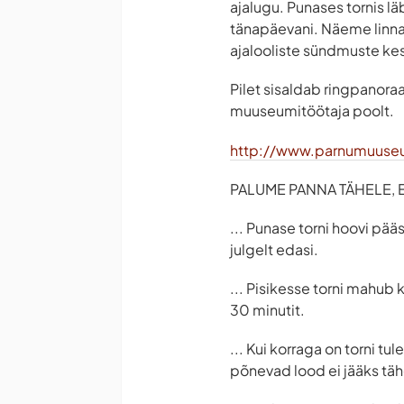
ajalugu. Punases tornis l
tänapäevani. Näeme linna
ajalooliste sündmuste ke
Pilet sisaldab ringpanoraa
muuseumitöötaja poolt.
http://www.parnumuuse
PALUME PANNA TÄHELE, ET
... Punase torni hoovi pää
julgelt edasi.
... Pisikesse torni mahub 
30 minutit.
... Kui korraga on torni t
põnevad lood ei jääks tä