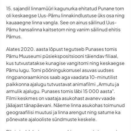
15. sajandil linnamüüri kagunurka ehitatud Punane torn
oli keskaegse Uus-Pärnu linnakindlustuse üks osa ning
kauaaegne linna vangla. See on ainus säilinud Uus-
Pärnu hansalinna kaitsetorn ning vanim säilinud ehitis
Pärnus.
Alates 2020. aasta lõpust tegutseb Punases tornis
Pärnu Muuseumi püsiekspositsiooni täiendav filiaal,
kus tutvustatakse kunagise vangitorni ning keskaegse
Pärnu lugu. Torni pööningukorrusel asuvas uudses
ringpanoraamkinos saab aga vaadata 10-minutilist
paikkonna ajalugu tutvustavat animafilmi „Armutu ja
armulik ajalugu. Punases tornis läbi 15 000 aasta".
Filmi keskmes on vaataja asukohast avanev vaade
jääajast tänapäevani. Näeme linna asukohas toimunud
geograafilisi muutusi ja linna arengut ning satume ka
põnevate ajalooliste sündmuste keskele.