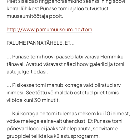
Pilet sisaldab ringpanoraamkino seanssi ning soovi
korral lühikest Punase torni ajaloo tutvustust
muuseumitöötaja poolt.
http://www.parnumuuseum.ee/torn
PALUME PANNA TÄHELE, ET...
... Punase torni hoovi pääseb läbi värava Hommiku
tänaval. Avatud väravast näed hoovigaleriid ja torni,
astu julgelt edasi.
... Pisikesse torni mahub korraga vaid piiratud arv
inimesi. Seetõttu võimaldab ostetud pilet tornis
viibida kuni 30 minutit.
... Kui korraga on torni tulemas rohkem kui 10 inimest,
võtke meiega eelnevalt ühendust. Et Punase torni
põnevad lood ei jääks tähelepanuta, soovitame
gruppidel tellida ka külastusprogramm.