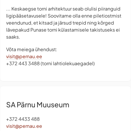
... Keskaegse torni arhitektuur seab olulisi piiranguid
ligipääsetavusele! Soovitame olla enne piletiostmist
veendunud, et kitsad ja järsud trepid ning kõrged
lävepakud Punase torni külastamisele takistuseks ei
saaks.
Võta meiega ühendust:
visit@pernau.ee
+372 443 3488 (torni lahtiolekuaegadel)
SA Pärnu Muuseum
+372 4433 488
visit@pernau.ee