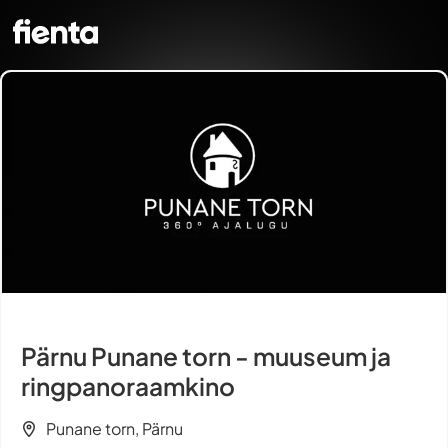
Pärnu Punane torn - muuseum ja
ringpanoraamkino
Punane torn, Pärnu