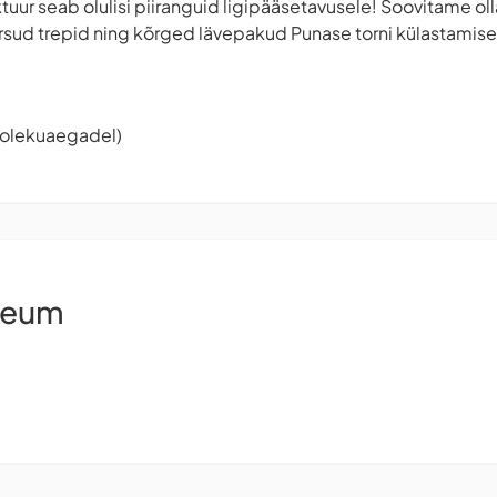
ktuur seab olulisi piiranguid ligipääsetavusele! Soovitame ol
ärsud trepid ning kõrged lävepakud Punase torni külastamisel
tiolekuaegadel)
seum