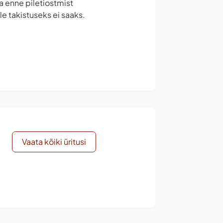
la enne piletiostmist
e takistuseks ei saaks.
Vaata kõiki üritusi