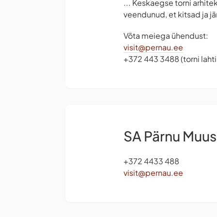
... Keskaegse torni arhite
veendunud, et kitsad ja j
Võta meiega ühendust:
visit@pernau.ee
+372 443 3488 (torni lah
SA Pärnu Muu
+372 4433 488
visit@pernau.ee