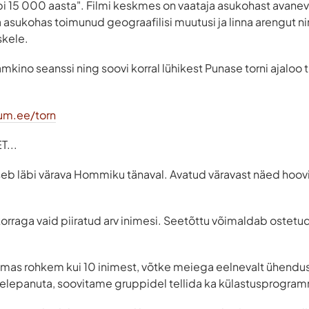
äbi 15 000 aasta". Filmi keskmes on vaataja asukohast avanev
 asukohas toimunud geograafilisi muutusi ja linna arengut 
skele.
mkino seanssi ning soovi korral lühikest Punase torni ajaloo 
um.ee/torn
...
seb läbi värava Hommiku tänaval. Avatud väravast näed hooviga
korraga vaid piiratud arv inimesi. Seetõttu võimaldab ostetud 
ulemas rohkem kui 10 inimest, võtke meiega eelnevalt ühendus
helepanuta, soovitame gruppidel tellida ka külastusprogra