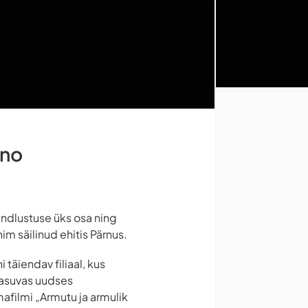
ino
indlustuse üks osa ning
im säilinud ehitis Pärnus.
täiendav filiaal, kus
 asuvas uudses
afilmi „Armutu ja armulik