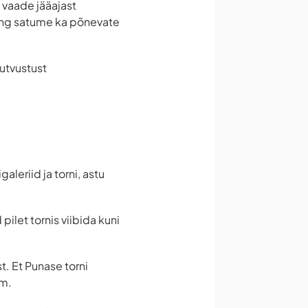
 vaade jääajast
ning satume ka põnevate
tutvustust
leriid ja torni, astu
pilet tornis viibida kuni
t. Et Punase torni
mm.