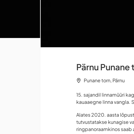
Pärnu Punane 
Punane torn, Pärnu
15. sajandil linnamüüri k
kauaaegne linna vangla. Se
Alates 2020. aasta lõpust
tutvustatakse kunagise va
ringpanoraamkinos saab ag