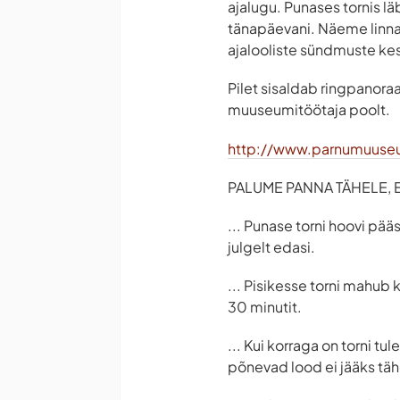
ajalugu. Punases tornis l
tänapäevani. Näeme linna
ajalooliste sündmuste ke
Pilet sisaldab ringpanoraa
muuseumitöötaja poolt.
http://www.parnumuuse
PALUME PANNA TÄHELE, ET
... Punase torni hoovi pää
julgelt edasi.
... Pisikesse torni mahub 
30 minutit.
... Kui korraga on torni t
põnevad lood ei jääks tä