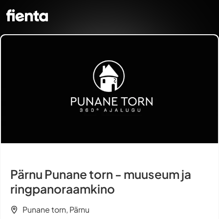
Pärnu Punane torn - muuseum ja
ringpanoraamkino
Punane torn, Pärnu