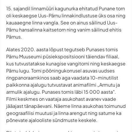
15. sajandil linnamüüri kagunurka ehitatud Punane torn
oli keskaegse Uus-Pärnu linnakindlustuse üks osa ning
kauaaegne linna vangla. See on ainus säilinud Uus-
Pärnu hansalinna kaitsetorn ning vanim säilinud ehitis
Pärnus.
Alates 2020. aasta lõpust tegutseb Punases tornis
Pärnu Muuseumi püsiekspositsiooni täiendav filiaal,
kus tutvustatakse kunagise vangitorni ning keskaegse
Pärnu lugu. Torni pööningukorrusel asuvas uudses
ringpanoraamkinos saab aga vaadata 10-minutilist
paikkonna ajalugu tutvustavat animafilmi „Armutu ja
armulik ajalugu. Punases tornis läbi 15 000 aasta".
Filmi keskmes on vaataja asukohast avanev vaade
jääajast tänapäevani. Näeme linna asukohas toimunud
geograafilisi muutusi ja linna arengut ning satume ka
põnevate ajalooliste sündmuste keskele.