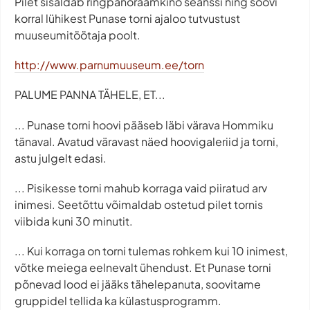
Pilet sisaldab ringpanoraamkino seanssi ning soovi
korral lühikest Punase torni ajaloo tutvustust
muuseumitöötaja poolt.
http://www.parnumuuseum.ee/torn
PALUME PANNA TÄHELE, ET...
... Punase torni hoovi pääseb läbi värava Hommiku
tänaval. Avatud väravast näed hoovigaleriid ja torni,
astu julgelt edasi.
... Pisikesse torni mahub korraga vaid piiratud arv
inimesi. Seetõttu võimaldab ostetud pilet tornis
viibida kuni 30 minutit.
... Kui korraga on torni tulemas rohkem kui 10 inimest,
võtke meiega eelnevalt ühendust. Et Punase torni
põnevad lood ei jääks tähelepanuta, soovitame
gruppidel tellida ka külastusprogramm.