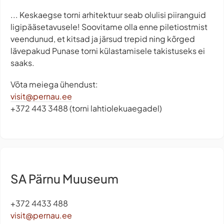
... Keskaegse torni arhitektuur seab olulisi piiranguid
ligipääsetavusele! Soovitame olla enne piletiostmist
veendunud, et kitsad ja järsud trepid ning kõrged
lävepakud Punase torni külastamisele takistuseks ei
saaks.
Võta meiega ühendust:
visit@pernau.ee
+372 443 3488 (torni lahtiolekuaegadel)
SA Pärnu Muuseum
+372 4433 488
visit@pernau.ee