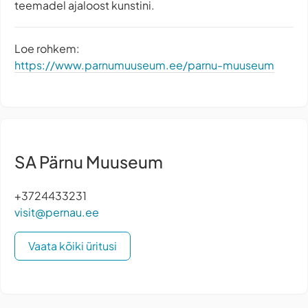
teemadel ajaloost kunstini.
Loe rohkem:
https://www.parnumuuseum.ee/parnu-muuseum
SA Pärnu Muuseum
+3724433231
visit@pernau.ee
Vaata kõiki üritusi