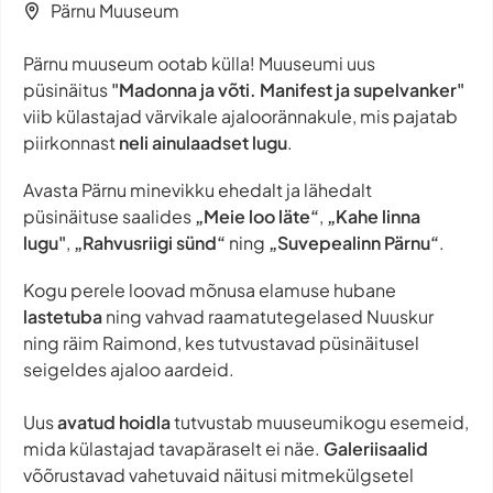
Pärnu Muuseum
Pärnu muuseum ootab külla! Muuseumi uus
püsinäitus
"Madonna ja võti. Manifest ja supelvanker"
viib külastajad värvikale ajaloorännakule, mis pajatab
piirkonnast
neli ainulaadset lugu
.
Avasta Pärnu minevikku ehedalt ja lähedalt
püsinäituse saalides
„Meie loo läte“
,
„Kahe linna
lugu"
,
„Rahvusriigi sünd“
ning
„Suvepealinn Pärnu“
.
Kogu perele loovad mõnusa elamuse hubane
lastetuba
ning vahvad raamatutegelased Nuuskur
ning räim Raimond, kes tutvustavad püsinäitusel
seigeldes ajaloo aardeid.
Uus
avatud hoidla
tutvustab muuseumikogu esemeid,
mida külastajad tavapäraselt ei näe.
Galeriisaalid
võõrustavad vahetuvaid näitusi mitmekülgsetel