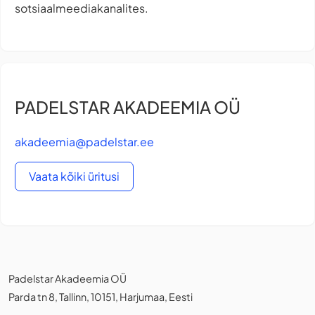
sotsiaalmeediakanalites.
PADELSTAR AKADEEMIA OÜ
akadeemia@padelstar.ee
Vaata kõiki üritusi
Padelstar Akadeemia OÜ
Parda tn 8, Tallinn, 10151, Harjumaa, Eesti