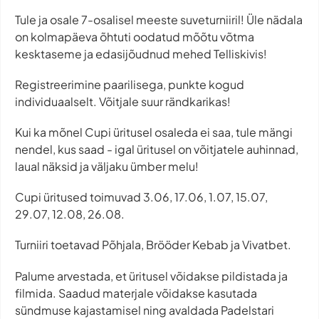
Tule ja osale 7-osalisel meeste suveturniiril! Üle nädala
on kolmapäeva õhtuti oodatud mõõtu võtma
kesktaseme ja edasijõudnud mehed Telliskivis!
Registreerimine paarilisega, punkte kogud
individuaalselt. Võitjale suur rändkarikas!
Kui ka mõnel Cupi üritusel osaleda ei saa, tule mängi
nendel, kus saad - igal üritusel on võitjatele auhinnad,
laual näksid ja väljaku ümber melu!
Cupi üritused toimuvad 3.06, 17.06, 1.07, 15.07,
29.07, 12.08, 26.08.
Turniiri toetavad Põhjala, Brööder Kebab ja Vivatbet.
Palume arvestada, et üritusel võidakse pildistada ja
filmida. Saadud materjale võidakse kasutada
sündmuse kajastamisel ning avaldada Padelstari