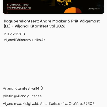
Koguperekontsert: Andre Maaker & Priit Võigemast
(EE) / Viljandi Kitarrifestival 2026
P 11. okt 12:00
Viljandi Pärimusmuusika Ait
Viljandi Kitarrifestival MTÜ
piletid@viljandiguitar.ee
Viljandimaa, Mulgi vald, Vana-Kariste küla, Oruääre, 69506,