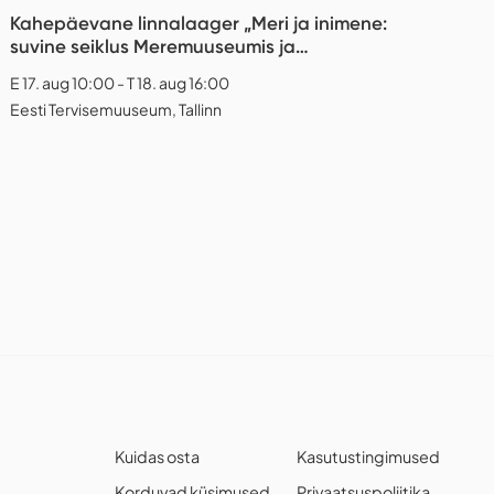
Kahepäevane linnalaager „Meri ja inimene:
suvine seiklus Meremuuseumis ja
Tervisemuuseumis" (7–10-aastased lapsed)
E 17. aug 10:00 - T 18. aug 16:00
Eesti Tervisemuuseum, Tallinn
Kuidas osta
Kasutustingimused
Korduvad küsimused
Privaatsuspoliitika