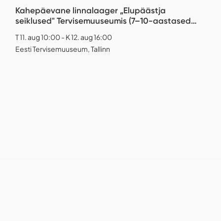
Kahepäevane linnalaager „Elupäästja
seiklused" Tervisemuuseumis (7–10-aastased
lapsed)
T 11. aug 10:00 - K 12. aug 16:00
Eesti Tervisemuuseum, Tallinn