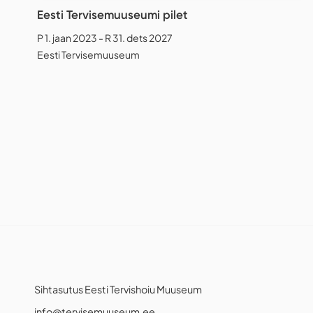
Eesti Tervisemuuseumi pilet
P 1. jaan 2023 - R 31. dets 2027
Eesti Tervisemuuseum
Sihtasutus Eesti Tervishoiu Muuseum
info@tervisemuuseum.ee