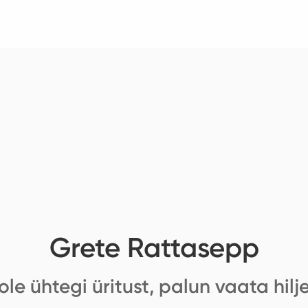
Grete Rattasepp
ole ühtegi üritust, palun vaata hilj