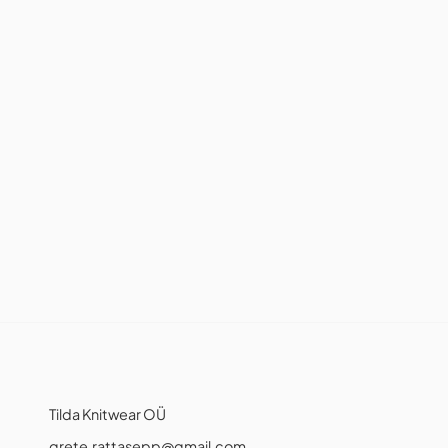
Tilda Knitwear OÜ
grete.rattasepp@gmail.com