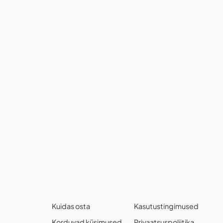
Kuidas osta
Kasutustingimused
Korduvad küsimused
Privaatsuspoliitika