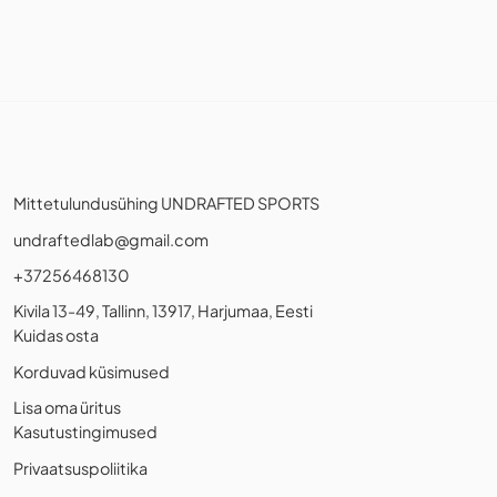
Mittetulundusühing UNDRAFTED SPORTS
undraftedlab@gmail.com
+37256468130
Kivila 13-49, Tallinn, 13917, Harjumaa, Eesti
Kuidas osta
Korduvad küsimused
Lisa oma üritus
Kasutustingimused
Privaatsuspoliitika