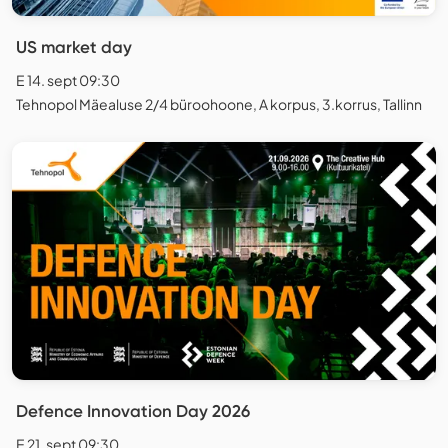
US market day
E 14. sept 09:30
Tehnopol Mäealuse 2/4 büroohoone, A korpus, 3.korrus, Tallinn
Defence Innovation Day 2026
E 21. sept 09:30