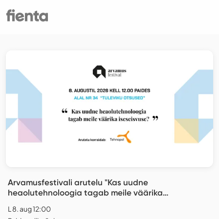
Arvamusfestivali arutelu "Kas uudne
heaolutehnoloogia tagab meile väärika
iseseisvuse?”
L 8. aug 12:00