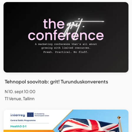
Tehnopol soovitab: grit! Turunduskonverents
N 10. sept 10:00
T1 Venue, Tallinn