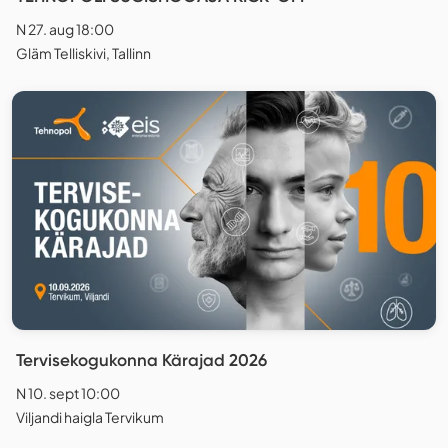
N 27. aug 18:00
Gläm Telliskivi, Tallinn
Tervisekogukonna Kärajad 2026
N 10. sept 10:00
Viljandi haigla Tervikum