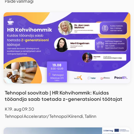
Paide vallimägi
Tehnopol soovitab | HR Kohvihommik: Kuidas
tööandja saab toetada z-generatsiooni töötajat
K 19. aug 09:30
Tehnopol Accelerator/ Tehnopol Kiirendi, Tallinn