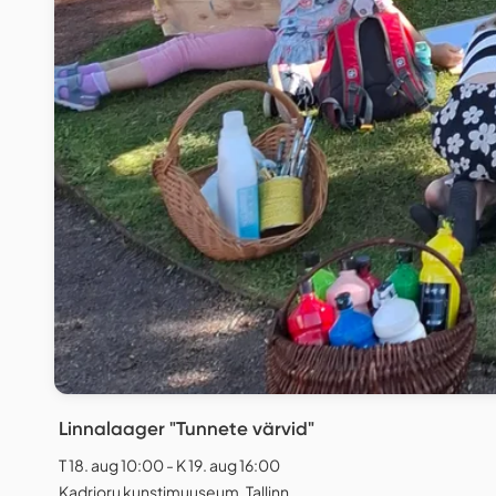
Linnalaager "Tunnete värvid"
T 18. aug 10:00 - K 19. aug 16:00
Kadrioru kunstimuuseum, Tallinn