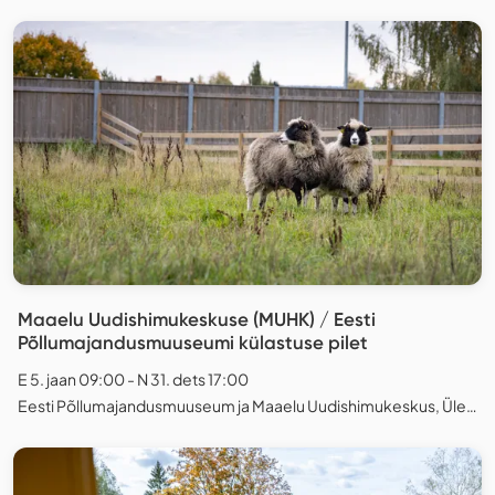
Maaelu Uudishimukeskuse (MUHK) / Eesti
Põllumajandusmuuseumi külastuse pilet
E 5. jaan 09:00 - N 31. dets 17:00
Eesti Põllumajandusmuuseum ja Maaelu Uudishimukeskus, Ülenurme