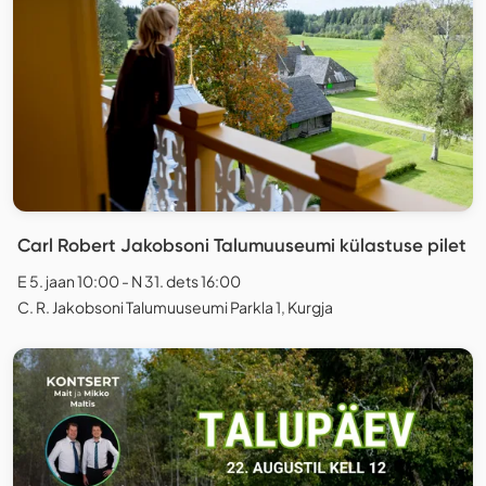
Carl Robert Jakobsoni Talumuuseumi külastuse pilet
E 5. jaan 10:00 - N 31. dets 16:00
C. R. Jakobsoni Talumuuseumi Parkla 1, Kurgja