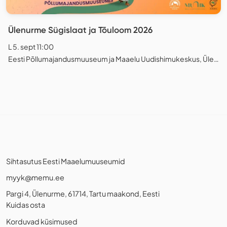
Ülenurme Sügislaat ja Tõuloom 2026
L 5. sept 11:00
Eesti Põllumajandusmuuseum ja Maaelu Uudishimukeskus, Ülenurme
Sihtasutus Eesti Maaelumuuseumid
myyk@memu.ee
Pargi 4, Ülenurme, 61714, Tartu maakond, Eesti
Kuidas osta
Korduvad küsimused