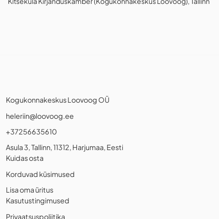
Kitseküla Kirjanduskamber (Kogukonnakeskus Loovoog), Tallinn
Kogukonnakeskus Loovoog OÜ
heleriin@loovoog.ee
+37256635610
Asula 3, Tallinn, 11312, Harjumaa, Eesti
Kuidas osta
Korduvad küsimused
Lisa oma üritus
Kasutustingimused
Privaatsuspoliitika