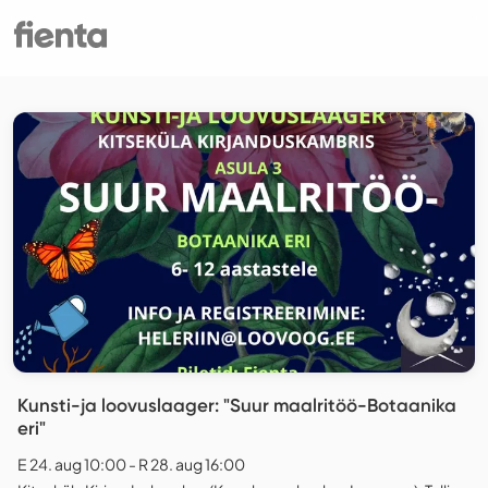
Kunsti-ja loovuslaager: "Suur maalritöö-Botaanika
eri"
E 24. aug 10:00 - R 28. aug 16:00