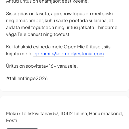
Antud üritus on enamjaolt eestikeelne.
Sissepääs on tasuta, aga show lõpus on meil siiski
ringlemas ämber, kuhu saate poetada sularaha, et
aidata meil tegutseda ning üritusi jätkata - hindame
väga Teie panust ning toetust!
Kui tahaksid esineda meie Open Mic üritusel, siis
kirjuta meile
openmic@comedyestonia.com
Üritus on soovitatav 16+ vanusele.
#tallinnfringe2026
Möku
Telliskivi tänav 57, 10412 Tallinn, Harju maakond,
•
Eesti