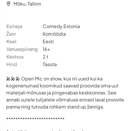
Möku, Tallinn
Esineja
Comedy Estonia
Žanr
Komöödia
Keel
Eesti
Vanusepiirang
16+
Kestvus
2 t
Hind
Tasuta
🎤🎤🎤 Open Mic on show, kus nii uued kui ka
kogenenumad koomikud saavad proovida oma uut
materjali mõnusas ja pingevabas keskkonnas. See
annab uutele tulijatele võimaluse ennast laval proovile
panna ning tutvuda rohkem stand up žanriga.
*************************