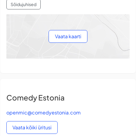
Sõidujuhised
Vaata kaarti
Comedy Estonia
openmic@comedyestonia.com
Vaata kõiki üritusi