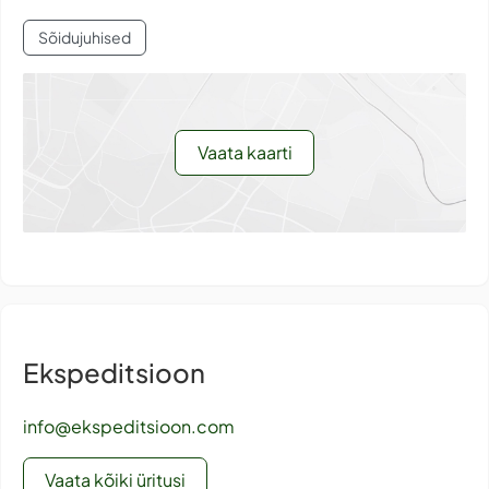
Sõidujuhised
Vaata kaarti
Ekspeditsioon
info@ekspeditsioon.com
Vaata kõiki üritusi