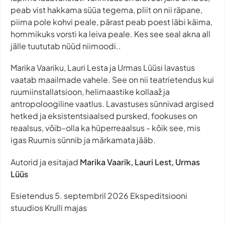
peab vist hakkama süüa tegema, pliit on nii räpane,
piima pole kohvi peale, pärast peab poest läbi käima,
hommikuks vorsti ka leiva peale. Kes see seal akna all
jälle tuututab nüüd niimoodi..
Marika Vaariku, Lauri Lesta ja Urmas Lüüsi lavastus
vaatab maailmade vahele. See on nii teatrietendus kui
ruumiinstallatsioon, helimaastike kollaaž ja
antropoloogiline vaatlus. Lavastuses sünnivad argised
hetked ja eksistentsiaalsed pursked, fookuses on
reaalsus, võib-olla ka hüperreaalsus - kõik see, mis
igas Ruumis sünnib ja märkamata jääb.
Autorid ja esitajad
Marika Vaarik, Lauri Lest, Urmas
Lüüs
Esietendus 5. septembril 2026 Ekspeditsiooni
stuudios Krulli majas