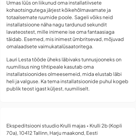
Urmas lüüs on liikunud oma installatiivsete
kohaotsingutega järjest kõikehõlmavamate ja
totaalsemate ruumide poole. Sageli võiks neid
installatsioone näha nagu tardunud sekundit
lavateostest, mille inimene ise oma fantaasiaga
täidab. Esemed, mis inimest ümbritsevad, mõjuvad
omalaadsete vaimukatalüsaatoritega.
Lauri Lesta tööde üheks läbivaks tunnusjooneks on
ruumilisus ning tihtipeale kasutab oma
installatsioonides olmeesemeid, mida elustab läbi
heli ja valguse. Ka tema installatsioonide puhul kogeb
publik teost igast küljest, ruumiliselt.
Ekspeditsiooni stuudio Krulli majas
Krulli 2b (Kopli
•
70a), 10412 Tallinn, Harju maakond, Eesti