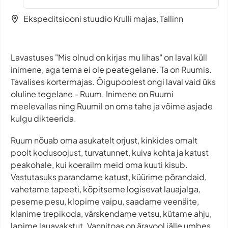
Ekspeditsiooni stuudio Krulli majas, Tallinn
Lavastuses "Mis olnud on kirjas mu lihas" on laval küll
inimene, aga tema ei ole peategelane. Ta on Ruumis.
Tavalises kortermajas. Õigupoolest ongi laval vaid üks
oluline tegelane - Ruum. Inimene on Ruumi
meelevallas ning Ruumil on oma tahe ja võime asjade
kulgu dikteerida.
Ruum nõuab oma asukatelt orjust, kinkides omalt
poolt kodusoojust, turvatunnet, kuiva kohta ja katust
peakohale, kui koerailm meid oma kuuti kisub.
Vastutasuks parandame katust, küürime põrandaid,
vahetame tapeeti, kõpitseme logisevat lauajalga,
peseme pesu, klopime vaipu, saadame veenäite,
klanime trepikoda, värskendame vetsu, kütame ahju,
lapime lauavakstut. Vannitoas on äravool jälle umbes,