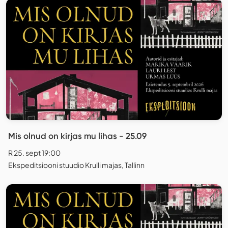
Mis olnud on kirjas mu lihas - 25.09
R 25. sept 19:00
Ekspeditsiooni stuudio Krulli majas, Tallinn