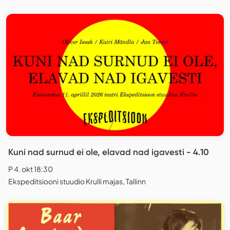
Kuni nad surnud ei ole, elavad nad igavesti - 4.10
P 4. okt 18:30
Ekspeditsiooni stuudio Krulli majas, Tallinn