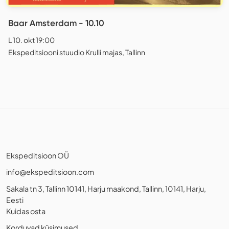
Baar Amsterdam - 10.10
L 10. okt 19:00
Ekspeditsiooni stuudio Krulli majas, Tallinn
Ekspeditsioon OÜ
info@ekspeditsioon.com
Sakala tn 3, Tallinn 10141, Harju maakond, Tallinn, 10141, Harju,
Eesti
Kuidas osta
Korduvad küsimused