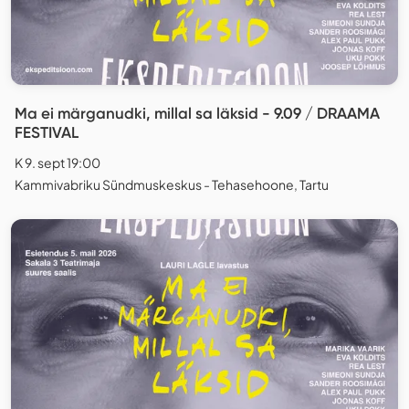
Ma ei märganudki, millal sa läksid - 9.09 / DRAAMA
FESTIVAL
K 9. sept 19:00
Kammivabriku Sündmuskeskus - Tehasehoone, Tartu