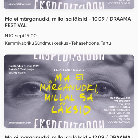
Ma ei märganudki, millal sa läksid - 10.09 / DRAAMA
FESTIVAL
N 10. sept 15:00
Kammivabriku Sündmuskeskus - Tehasehoone, Tartu
Ma ei märganudki, millal sa läksid - 12.09 / DRAAMA