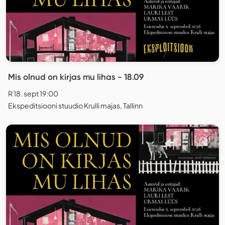
Mis olnud on kirjas mu lihas - 18.09
R 18. sept 19:00
Ekspeditsiooni stuudio Krulli majas, Tallinn