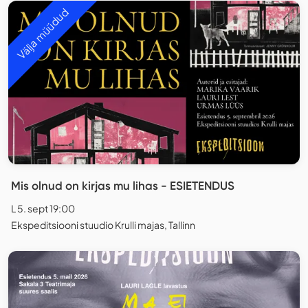
Välja müüdud
Mis olnud on kirjas mu lihas - ESIETENDUS
L 5. sept 19:00
Ekspeditsiooni stuudio Krulli majas, Tallinn