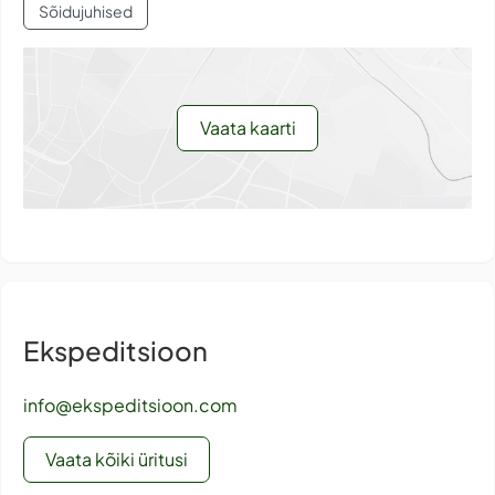
Sõidujuhised
Vaata kaarti
Ekspeditsioon
info@ekspeditsioon.com
Vaata kõiki üritusi