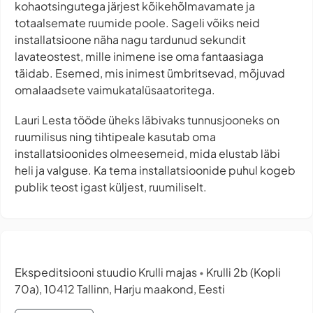
kohaotsingutega järjest kõikehõlmavamate ja
totaalsemate ruumide poole. Sageli võiks neid
installatsioone näha nagu tardunud sekundit
lavateostest, mille inimene ise oma fantaasiaga
täidab. Esemed, mis inimest ümbritsevad, mõjuvad
omalaadsete vaimukatalüsaatoritega.
Lauri Lesta tööde üheks läbivaks tunnusjooneks on
ruumilisus ning tihtipeale kasutab oma
installatsioonides olmeesemeid, mida elustab läbi
heli ja valguse. Ka tema installatsioonide puhul kogeb
publik teost igast küljest, ruumiliselt.
Ekspeditsiooni stuudio Krulli majas
Krulli 2b (Kopli
•
70a), 10412 Tallinn, Harju maakond, Eesti