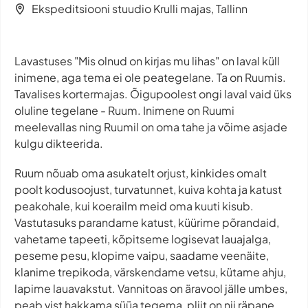
Ekspeditsiooni stuudio Krulli majas, Tallinn
Lavastuses "Mis olnud on kirjas mu lihas" on laval küll
inimene, aga tema ei ole peategelane. Ta on Ruumis.
Tavalises kortermajas. Õigupoolest ongi laval vaid üks
oluline tegelane - Ruum. Inimene on Ruumi
meelevallas ning Ruumil on oma tahe ja võime asjade
kulgu dikteerida.
Ruum nõuab oma asukatelt orjust, kinkides omalt
poolt kodusoojust, turvatunnet, kuiva kohta ja katust
peakohale, kui koerailm meid oma kuuti kisub.
Vastutasuks parandame katust, küürime põrandaid,
vahetame tapeeti, kõpitseme logisevat lauajalga,
peseme pesu, klopime vaipu, saadame veenäite,
klanime trepikoda, värskendame vetsu, kütame ahju,
lapime lauavakstut. Vannitoas on äravool jälle umbes,
peab vist hakkama süüa tegema, pliit on nii räpane,