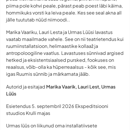
piima pole kohvi peale, pärast peab poest läbi käima,
hommikuks vorsti ka leiva peale. Kes see seal akna all
jälle tuututab nüüd niimoodi..
Marika Vaariku, Lauri Lesta ja Urmas Lüüsi lavastus
vaatab maailmade vahele. See on nii teatrietendus kui
ruumiinstallatsioon, helimaastike kollaaž ja
antropoloogiline vaatlus. Lavastuses sünnivad argised
hetked ja eksistentsiaalsed pursked, fookuses on
reaalsus, võib-olla ka hüperreaalsus - kõik see, mis
igas Ruumis sünnib ja märkamata jääb.
Autorid ja esitajad
Marika Vaarik, Lauri Lest, Urmas
Lüüs
Esietendus 5. septembril 2026 Ekspeditsiooni
stuudios Krulli majas
Urmas lüüs on liikunud oma installatiivsete