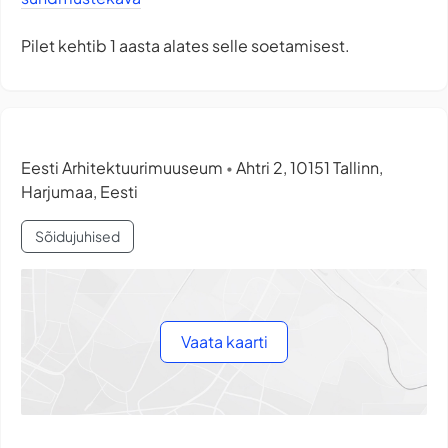
Pilet kehtib 1 aasta alates selle soetamisest.
Eesti Arhitektuurimuuseum
Ahtri 2, 10151 Tallinn,
•
Harjumaa, Eesti
Sõidujuhised
Vaata kaarti