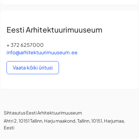
Eesti Arhitektuurimuuseum
+ 372 6257000
info@arhitektuurimuuseum.ee
Vaata kõiki üritusi
Sihtasutus Eesti Arhitektuurimuuseum
Ahtri 2, 10151 Tallinn, Harju maakond, Tallinn, 10151, Harjumaa,
Eesti