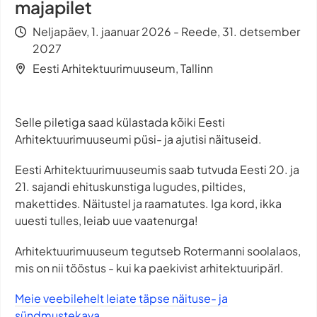
majapilet
Neljapäev, 1. jaanuar 2026 - Reede, 31. detsember
2027
Eesti Arhitektuurimuuseum, Tallinn
Selle piletiga saad külastada kõiki Eesti
Arhitektuurimuuseumi püsi- ja ajutisi näituseid.
Eesti Arhitektuurimuuseumis saab tutvuda Eesti 20. ja
21. sajandi ehituskunstiga lugudes, piltides,
makettides. Näitustel ja raamatutes. Iga kord, ikka
uuesti tulles, leiab uue vaatenurga!
Arhitektuurimuuseum tegutseb Rotermanni soolalaos,
mis on nii tööstus - kui ka paekivist arhitektuuripärl.
Meie veebilehelt leiate täpse näituse- ja
sündmustekava