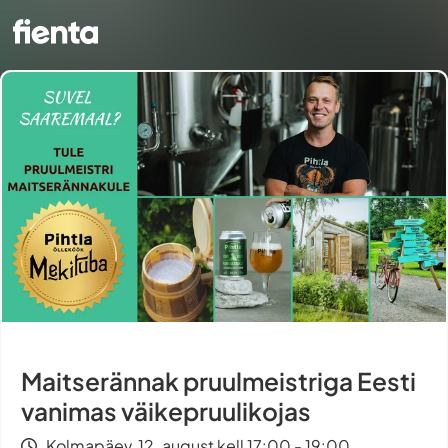
Maitserännak pruulmeistriga Eesti
vanimas väikepruulikojas
Kolmapäev, 12. august kell 17:00 - 19:00