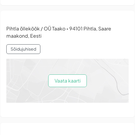
Pihtla õlleköök / OÜ Taako
94101 Pihtla, Saare
•
maakond, Eesti
Sõidujuhised
Vaata kaarti