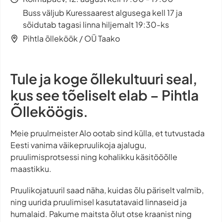
Buss väljub Kuressaarest algusega kell 17 ja
sõidutab tagasi linna hiljemalt 19:30-ks
Pihtla õlleköök / OÜ Taako
Tule ja koge õllekultuuri seal,
kus see tõeliselt elab – Pihtla
Õlleköögis.
Meie pruulmeister Alo ootab sind külla, et tutvustada
Eesti vanima väikepruulikoja ajalugu,
pruulimisprotsessi ning kohalikku käsitööõlle
maastikku.
Pruulikojatuuril saad näha, kuidas õlu päriselt valmib,
ning uurida pruulimisel kasutatavaid linnaseid ja
humalaid. Pakume maitsta õlut otse kraanist ning