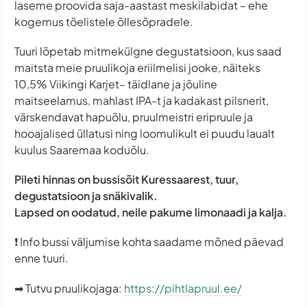
laseme proovida saja-aastast meskilabidat – ehe
kogemus tõelistele õllesõpradele.
Tuuri lõpetab mitmekülgne degustatsioon, kus saad
maitsta meie pruulikoja eriilmelisi jooke, näiteks
10,5% Viikingi Karjet– täidlane ja jõuline
maitseelamus, mahlast IPA-t ja kadakast pilsnerit,
värskendavat hapuõlu, pruulmeistri eripruule ja
hooajalised üllatusi ning loomulikult ei puudu laualt
kuulus Saaremaa koduõlu.
Pileti hinnas on bussisõit Kuressaarest, tuur,
degustatsioon ja snäkivalik.
Lapsed on oodatud, neile pakume limonaadi ja kalja.
❗ Info bussi väljumise kohta saadame mõned päevad
enne tuuri.
➡ Tutvu pruulikojaga:
https://pihtlapruul.ee/