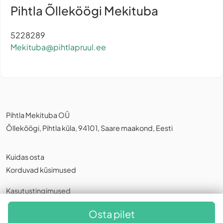
Pihtla Õlleköögi Mekituba
5228289
Mekituba@pihtlapruul.ee
Pihtla Mekituba OÜ
Õlleköögi, Pihtla küla, 94101, Saare maakond, Eesti
Kuidas osta
Korduvad küsimused
Kasutustingimused
Privaatsuspoliitika
,
Küpsistest
Osta pilet