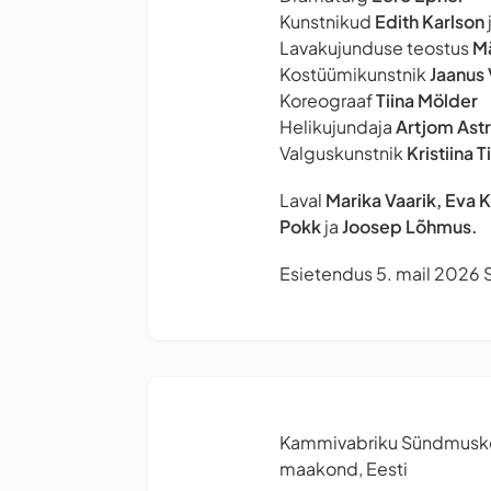
Kunstnikud
Edith Karlson
Lavakujunduse teostus
Mä
Kostüümikunstnik
Jaanus 
Koreograaf
Tiina Mölder
Helikujundaja
Artjom Ast
Valguskunstnik
Kristiina 
Laval
Marika Vaarik, Eva 
Pokk
ja
Joosep Lõhmus.
Esietendus 5. mail 2026 S
Kammivabriku Sündmusk
maakond, Eesti