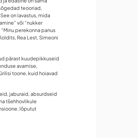
ad ja edasine on sama
a sõgedad teooriad,
 See on lavastus, mida
amine” või “nukker
st “Minu perekonna panus
Koldits, Rea Lest, Simeoni
dinud pärast kuudepikkuseid
henduse avamise,
rilisi toone, kuid hoiavad
eid, jaburaid, absurdseid
na tšehhovlikule
ensioone, lõputut