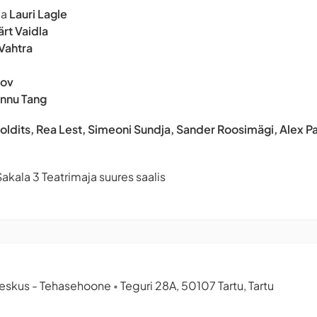
ja
Lauri Lagle
rt Vaidla
Vahtra
rov
Tinnu Tang
Koldits, Rea Lest, Simeoni Sundja, Sander Roosimägi, Alex Pa
akala 3 Teatrimaja suures saalis
eskus - Tehasehoone
Teguri 28A, 50107 Tartu, Tartu
•