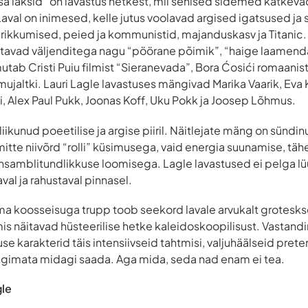
 sa läksid” on lavastus hetkest, mil senised sidemed katkev
Laval on inimesed, kelle jutus voolavad argised igatsused j
rikkumised, peied ja kommunistid, majanduskasv ja Titanic.
avad väljenditega nagu “pöörane põimik”, “haige laamend
tab Cristi Puiu filmist “Sieranevada”, Bora Ćosići romaani
ujaltki. Lauri Lagle lavastuses mängivad Marika Vaarik, Eva 
 Alex Paul Pukk, Joonas Koff, Uku Pokk ja Joosep Lõhmus.
liikunud poeetilise ja argise piiril. Näitlejate mäng on sün
itte niivõrd “rolli” küsimusega, vaid energia suunamise, tä
ansamblitundlikkuse loomisega. Lagle lavastused ei pelga lüü
val ja rahustaval pinnasel.
ma koosseisuga trupp toob seekord lavale arvukalt grotesks
mis näitavad hüsteerilise hetke kaleidoskoopilisust. Vastandi
use karakterid täis intensiivseid tahtmisi, valjuhäälseid pret
ingimata midagi saada. Aga mida, seda nad enam ei tea.
gle