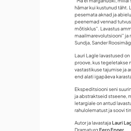
“Ma ei märganudki, millal
hämar kui kustunud täht. 
pesemata aknad ja abielu
peenemad vennad tutvust
mõtisklus”. Lavastus ammu
maailmarevolutsiooni” ja m
Sundja, Sander Roosimägi,
Lauri Lagle lavastused on 
proove, kus tegeletakse m
vastastikuse tajumise ja 
end alati igapäeva karasta
Ekspeditsiooni seni suuri
ja abstraktseid stseene, 
letargiale on antud lavast
rahulolematust ja soovi t
Autor ja lavastaja
Lauri La
Dramaturg
Eero Epner