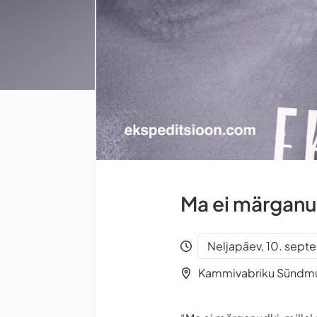
Ma ei märganud
Neljapäev, 10. sept
Kammivabriku Sündmus