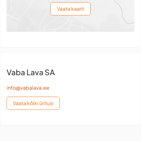
Vaata kaarti
Vaba Lava SA
info@vabalava.ee
Vaata kõiki üritusi