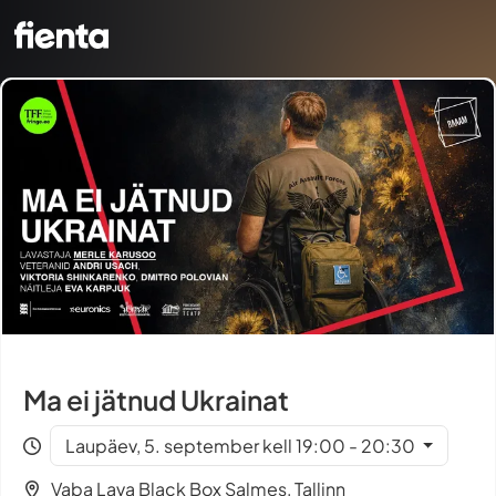
Ma ei jätnud Ukrainat
Laupäev, 5. september kell 19:00 - 20:30
Vaba Lava Black Box Salmes, Tallinn