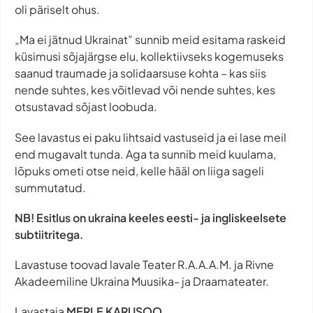
oli päriselt ohus.
„Ma ei jätnud Ukrainat” sunnib meid esitama raskeid
küsimusi sõjajärgse elu, kollektiivseks kogemuseks
saanud traumade ja solidaarsuse kohta – kas siis
nende suhtes, kes võitlevad või nende suhtes, kes
otsustavad sõjast loobuda.
See lavastus ei paku lihtsaid vastuseid ja ei lase meil
end mugavalt tunda. Aga ta sunnib meid kuulama,
lõpuks ometi otse neid, kelle hääl on liiga sageli
summutatud.
NB! Esitlus on ukraina keeles eesti- ja ingliskeelsete
subtiitritega.
Lavastuse toovad lavale Teater R.A.A.A.M. ja Rivne
Akadeemiline Ukraina Muusika- ja Draamateater.
Lavastaja
MERLE KARUSOO