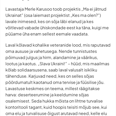
Lavastaja Merle Karusoo toob projektis „Ma ei jätnud
Ukrainat” (osa laiemast projektist „Kes ma olen?”)
lavale inimesed, kes on sõja läbi elanud ja kes
võitlevad vabade ühiskondade eest ka täna, kuigi me
püüame üha enam sellest eemale vaadata.
Laval kõlavad kohalike veteranide lood, mis raputavad
oma aususe ja vahetusega. Nende tunnistustes
põimuvad julgus ja hirm, alandamine ja väärikus,
lootus ja kaotus. „Slava Ukraini!” – hüüd, mis maailmas
kõlab solidaarsusena, saab laval valusalt isikliku
tähenduse. Karjuvad need, kes on selles sõjas
pöördumatult kaotanud oma tervise ja füüsilise jõu.
Lavastuse keskmes on teema, millest räägitakse
harva: deserteerumine ja keeldumine sõjas
osalemisest. Seda hukka mõista on lihtne turvalise
kontoritooli tagant, kuid hoopis teisiti mõjub see, kui
oma elu ja turvalisuse õigust arutavad need, kelle elu