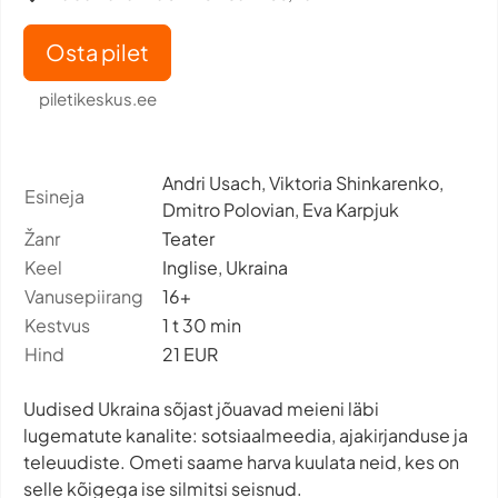
Osta pilet
piletikeskus.ee
Andri Usach, Viktoria Shinkarenko,
Esineja
Dmitro Polovian, Eva Karpjuk
Žanr
Teater
Keel
Inglise, Ukraina
Vanusepiirang
16+
Kestvus
1 t 30 min
Hind
21 EUR
Uudised Ukraina sõjast jõuavad meieni läbi
lugematute kanalite: sotsiaalmeedia, ajakirjanduse ja
teleuudiste. Ometi saame harva kuulata neid, kes on
selle kõigega ise silmitsi seisnud.