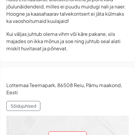
jõulunäidendeid, milles ei puudu muidugi nali ja naer.
Hoogne ja kaasahaarav talvekontsert ei jäta külmaks
ka vaoshoitumaid kuulajaid!
Kui väljas juhtub olema vihm või käre pakane, siis
majades on ikka mõnus ja soe ning juhtub seal alati
miskit huvitavat ja põnevat.
Lottemaa Teemapark, 86508 Reiu, Pärnu maakond,
Eesti
Sõidujuhised