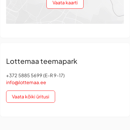
Vaata kaarti
Lottemaa teemapark
+372 5885 5699 (E-R 9-17)
info@lottemaa.ee
Vaata kõiki üritusi