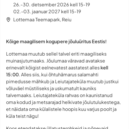
26.-30. detsember 2026 kell 15-19
02.-03. jaanuar 2027 kell 15-19
Lottemaa Teemapark, Reiu
Kõige maagilisem kogupere jõuluüritus Eestis!
Lottemaa muutub sellel talvel eriti maagiliseks
muinasjutumaaks. Jõulumaa väravad avatakse
erinevalt kõigist eelnevatest aastatest alles
kell
15:00
. Alles siis, kui õhtuhämarus salamahti
pimedusse mähkub ja Leiutajateküla muutub justkui
võluväel müstiliseks ja uskumatult kauniks
talvemaaks. Leiutajateküla rahvas on kaunistanud
oma kodud ja metsarajad helkivate jõulutulukestega,
et näidata oma külalistele hoopis kuu varjus poolt ja
küla teist nägu!
Koos etendatakse üllatusterohkeid ja põnevaid