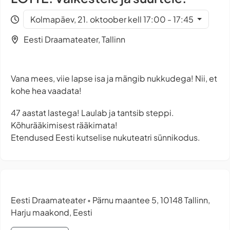
Kolmapäev, 21. oktoober kell 17:00 - 17:45
Eesti Draamateater, Tallinn
Vana mees, viie lapse isa ja mängib nukkudega! Nii, et
kohe hea vaadata!
47 aastat lastega! Laulab ja tantsib steppi.
Kõhurääkimisest rääkimata!
Etendused Eesti kutselise nukuteatri sünnikodus.
Eesti Draamateater
Pärnu maantee 5, 10148 Tallinn,
•
Harju maakond, Eesti