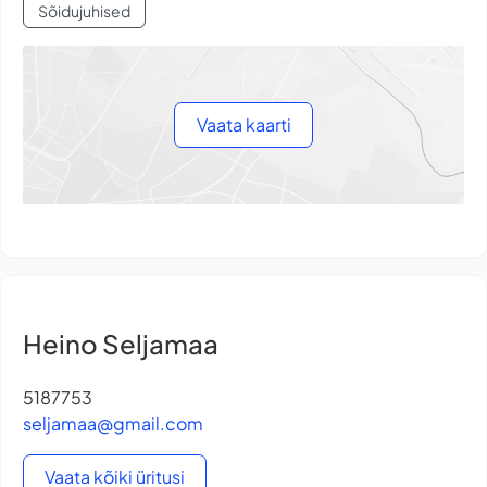
Sõidujuhised
Vaata kaarti
Heino Seljamaa
5187753
seljamaa@gmail.com
Vaata kõiki üritusi