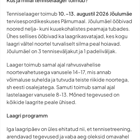
Kus ja millal tenniselaager toimub?
Tenniselaager toimub
10.–13. augustil 2026
Jõulumäe
tervisespordikeskuses Pärnumaal. Jõulumäel ööbivad
noored nelja- kuni kuuekohalistes peamaja tubades.
Ühes sellises ööbivad ka laagrikasvatajad, kes kogu
laagri vältel noortel turvaliselt silma peal hoiavad.
Jõulumäel on 3 tenniseväljakut ja 1 padeliväljak.
Laager toimub samal ajal rahvusvahelise
noortevahetusega vanusele 14–17, mis annab
võimaluse suhelda ja tutvuda teiste riikide noortega,
sh eesti osalejatega. Samuti toimub samal ajal
lastelaager vanusele 8-13. Mõned tegevused on
kõikide laagrite peale ühised.
Laagri programm
Iga laagripäev on üles ehitatud nii, et tennisetreening,
arendavad tegevused ja vaba aeg oleksid omavahel