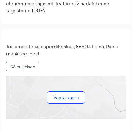
olenemata põhjusest, teatades 2 nädalat enne
tagastame 100%.
Jõulumäe Tervisespordikeskus, 86504 Leina, Pärnu
maakond, Eesti
Sõidujuhised
Vaata kaarti