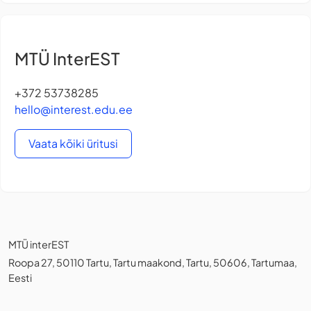
MTÜ InterEST
+372 53738285
hello@interest.edu.ee
Vaata kõiki üritusi
MTÜ interEST
Roopa 27, 50110 Tartu, Tartu maakond, Tartu, 50606, Tartumaa,
Eesti