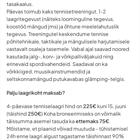
tasakaalus.
Päevas toimub kaks tennisetreeningut, 1-2
laagritegevust (näiteks loominguline tegevus,
koostöö mängud jms) ja õhtune meelelahutuslik
tegevus. Treeningutel keskendume tennise
põhitehnikale, taktikale ja mängulisele harjutamisele
vastavalt osaleja tasemele. Vabal ajal saavad noored
kasutada jalg-, korv- ja võrkpalliväljakuid ning
erinevaid spordivahendeid. Saadaval on ka
võrkkiiged, muusikainstrumendid ja
seltskonnamängud putukavabas glämping-telgis.
Palju laagrikoht maksab?
4-päevase tenniselaagri hind on
225€
kuni 15. juuni
(täishind
250€
) Koha broneerimiseks on võimalik
täissumma asemel tasuda ka
ettemaks 75€
.
Mõistame, et plaanid võivad muutuda - tühistamisel
24h enne laagri algust tagastame täishinnast 90%