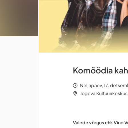
Komöödia kahes
Neljapäev, 17. detsem
Jõgeva Kultuurikeskus
Valede võrgus ehk Vino V