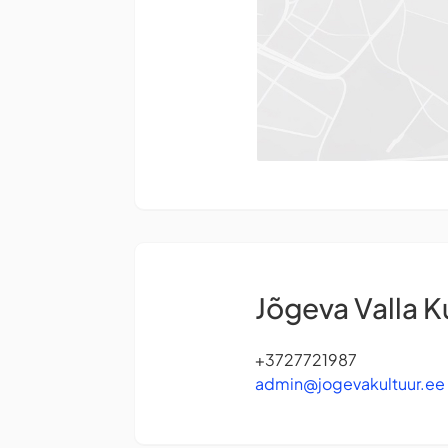
Jõgeva Valla K
+3727721987
admin@jogevakultuur.ee