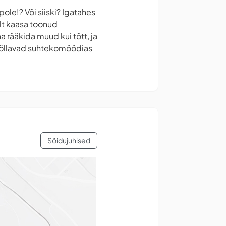
pole!? Või siiski? Igatahes
ilt kaasa toonud
a rääkida muud kui tõtt, ja
t möllavad suhtekomöödias
Sõidujuhised