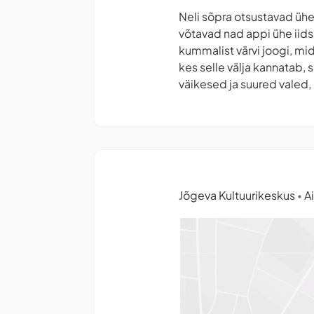
Neli sõpra otsustavad ühel 
võtavad nad appi ühe iidse
kummalist värvi joogi, mid
kes selle välja kannatab,
väikesed ja suured valed, a
Jõgeva Kultuurikeskus
Ai
•