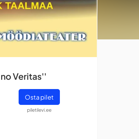
o Veritas''
Osta pilet
piletilevi.ee