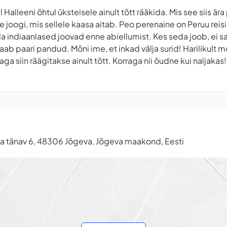
Halleeni õhtul üksteisele ainult tõtt rääkida. Mis see siis ära 
 joogi, mis sellele kaasa aitab. Peo perenaine on Peruu reis
a indiaanlased joovad enne abiellumist. Kes seda joob, ei sa
 saab paari pandud. Mõni ime, et inkad välja surid! Harilikul
ga siin räägitakse ainult tõtt. Korraga nii õudne kui naljakas!
a tänav 6, 48306 Jõgeva, Jõgeva maakond, Eesti