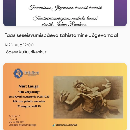
Taasiseseisvumispäeva tähistamine Jõgevamaal
N 20. aug 12:00
Jõgeva Kultuurikeskus