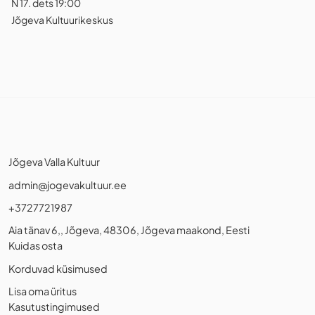
N 17. dets 19:00
Jõgeva Kultuurikeskus
Jõgeva Valla Kultuur
admin@jogevakultuur.ee
+3727721987
Aia tänav 6,, Jõgeva, 48306, Jõgeva maakond, Eesti
Kuidas osta
Korduvad küsimused
Lisa oma üritus
Kasutustingimused