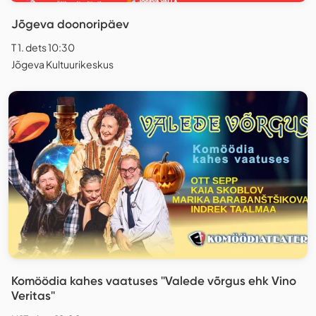
Jõgeva doonoripäev
T 1. dets 10:30
Jõgeva Kultuurikeskus
Komöödia kahes vaatuses ''Valede võrgus ehk Vino
Veritas''