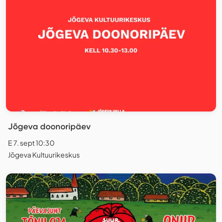
Jõgeva doonoripäev
E 7. sept 10:30
Jõgeva Kultuurikeskus