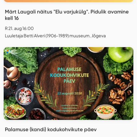
Märt Laugali näitus "Elu varjukülg". Pidulik avamine
kell 16
R 21. aug 16:00
Luuletaja Betti Alveri (1906-1989) muuseum, Jõgeva
Palamuse (kandi) kodukohvikute päev